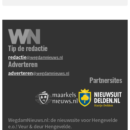
Tip de redactie
redactie
@wegdamnieuws.nl
Adverteren
adverteren
@wegdamnieuws.nl
Partnersites
WegdamNieuws.nl: de nieuwssite voor Hengevelde
e.o.! Veur & deur Hengevelde.