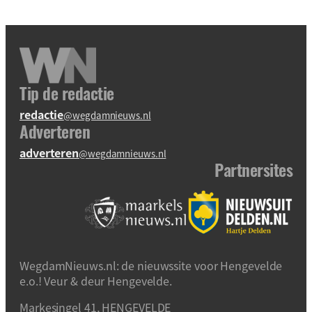
Tip de redactie
redactie
@wegdamnieuws.nl
Adverteren
adverteren
@wegdamnieuws.nl
Partnersites
WegdamNieuws.nl: de nieuwssite voor Hengevelde
e.o.! Veur & deur Hengevelde.
Markesingel 41, HENGEVELDE