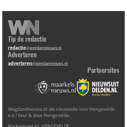
Tip de redactie
redactie
@wegdamnieuws.nl
Adverteren
adverteren
@wegdamnieuws.nl
Partnersites
WegdamNieuws.nl: de nieuwssite voor Hengevelde
e.o.! Veur & deur Hengevelde.
Markesingel 41, HENGEVELDE