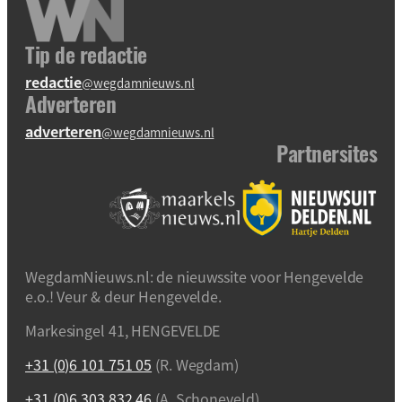
Tip de redactie
redactie
@wegdamnieuws.nl
Adverteren
adverteren
@wegdamnieuws.nl
Partnersites
WegdamNieuws.nl: de nieuwssite voor Hengevelde
e.o.! Veur & deur Hengevelde.
Markesingel 41, HENGEVELDE
+31 (0)6 101 751 05
(R. Wegdam)
+31 (0)6 303 832 46
(A. Schoneveld)