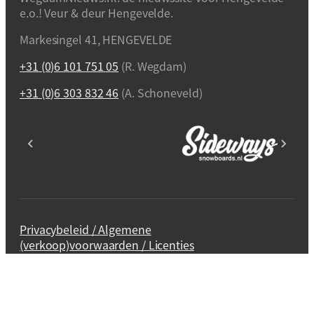
e.o.! Veur & deur Hengevelde.
Markesingel 41, HENGEVELDE
+31 (0)6 101 751 05
(R. Wegdam)
+31 (0)6 303 832 46
(A. Schoneveld)
Privacybeleid / Algemene
(verkoop)voorwaarden / Licenties
Webdesign en realisatie
Kuipers Design