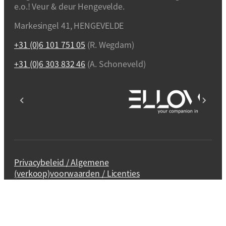
e.o.! Veur & deur Hengevelde.
Markesingel 41, HENGEVELDE
+31 (0)6 101 751 05
(R. Wegdam)
+31 (0)6 303 832 46
(A. Schoneveld)
Privacybeleid / Algemene
(verkoop)voorwaarden / Licenties
Webdesign en realisatie
Kuipers Design