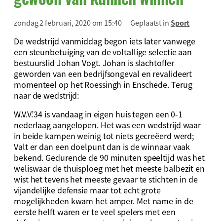
zondag 2 februari, 2020 om 15:40
Geplaatst in
Sport
De wedstrijd vanmiddag begon iets later vanwege
een steunbetuiging van de voltallige selectie aan
bestuurslid Johan Vogt. Johan is slachtoffer
geworden van een bedrijfsongeval en revalideert
momenteel op het Roessingh in Enschede. Terug
naar de wedstrijd:
W.V.V.’34 is vandaag in eigen huis tegen een 0-1
nederlaag aangelopen. Het was een wedstrijd waar
in beide kampen weinig tot niets gecreëerd werd;
Valt er dan een doelpunt dan is de winnaar vaak
bekend. Gedurende de 90 minuten speeltijd was het
weliswaar de thuisploeg met het meeste balbezit en
wist het tevens het meeste gevaar te stichten in de
vijandelijke defensie maar tot echt grote
mogelijkheden kwam het amper. Met name in de
eerste helft waren er te veel spelers met een