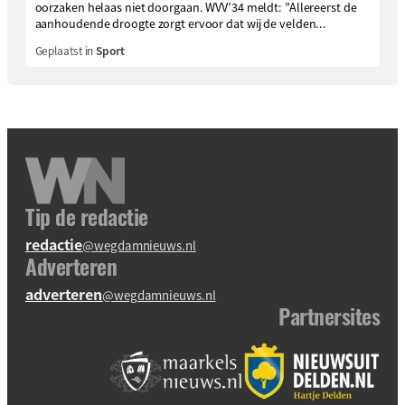
oorzaken helaas niet doorgaan. WVV’34 meldt: ”Allereerst de
aanhoudende droogte zorgt ervoor dat wij de velden...
Geplaatst in
Sport
Tip de redactie
redactie
@wegdamnieuws.nl
Adverteren
adverteren
@wegdamnieuws.nl
Partnersites