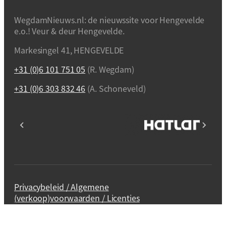
WegdamNieuws.nl: de nieuwssite voor Hengevelde
e.o.! Veur & deur Hengevelde.
Markesingel 41, HENGEVELDE
+31 (0)6 101 751 05
(R. Wegdam)
+31 (0)6 303 832 46
(A. Schoneveld)
Privacybeleid / Algemene
(verkoop)voorwaarden / Licenties
Webdesign en realisatie
Kuipers Design