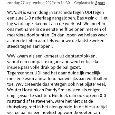
zondag 27 september, 2020 om 14:30
Geplaatst in
Sport
W.V.V.’34 is vanmiddag in Enschede tegen UDI tegen
een zure 1-0 nederlaag aangelopen. Bas Assink: “Het
lag vandaag zeker niet aan de werklust. We moeten
ons met name in de eerste helft belonen met een of
meerdere doelpunten. En dan lopen we helaas weer
achter de feiten aan. Iets waar we de laatste weken
steeds tegen aanlopen”.
WVV kwam als een komeet uit de startblokken,
vanuit een compacte organisatie werd er bij elke
inspeelpass volle druk op de bal gezet.
Tegenstander UDI had het daar duidelijk moeilijk
mee en kwam aanvallend nauwelijks aan voetballen
toe. WVV creëerde daarentegen ook niet bijster veel,
Wouter Horstink en Randy Smit wisten als enigen
enig gevaar te stichten. Het leek dan ook op een 0-0
ruststand af te stevenen, ware het niet dat de
thuisploeg roet in het eten gooide. In de blessuretijd
viel de bal na een hoekschop voor de voeten van