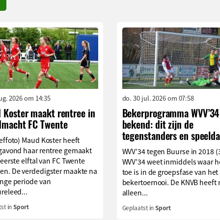
aug. 2026 om 14:35
do. 30 jul. 2026 om 07:58
 Koster maakt rentree in
Bekerprogramma WVV’34
dmacht FC Twente
bekend: dit zijn de
tegenstanders en speelda
effoto) Maud Koster heeft
agavond haar rentree gemaakt
WVV’34 tegen Buurse in 2018 (
 eerste elftal van FC Twente
WVV’34 weet inmiddels waar h
en. De verdedigster maakte na
toe is in de groepsfase van het
ange periode van
bekertoernooi. De KNVB heeft 
releed...
alleen...
st in
Sport
Geplaatst in
Sport