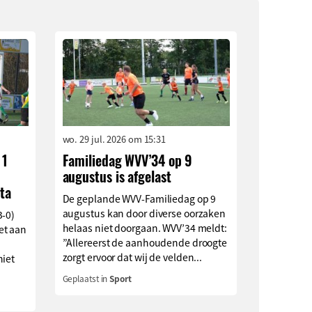
wo. 29 jul. 2026 om 15:31
 1
Familiedag WVV’34 op 9
augustus is afgelast
ta
De geplande WVV-Familiedag op 9
augustus kan door diverse oorzaken
3-0)
helaas niet doorgaan. WVV’34 meldt:
et aan
”Allereerst de aanhoudende droogte
zorgt ervoor dat wij de velden...
niet
Geplaatst in
Sport