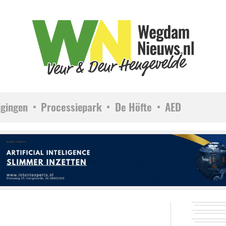
igingen
Processiepark
De Höfte
AED