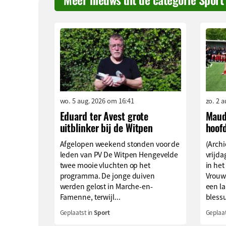
wo. 5 aug. 2026 om 16:41
zo. 2 
Eduard ter Avest grote
Maud
uitblinker bij de Witpen
hoof
Afgelopen weekend stonden voor de
(Archi
leden van PV De Witpen Hengevelde
vrijd
twee mooie vluchten op het
in het
programma. De jonge duiven
Vrouw
werden gelost in Marche-en-
een l
Famenne, terwijl...
blessu
Geplaatst in
Sport
Geplaat