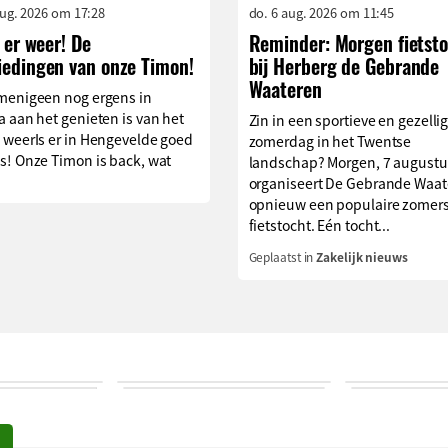
aug. 2026 om 17:28
do. 6 aug. 2026 om 11:45
s er weer! De
Reminder: Morgen fietst
iedingen van onze Timon!
bij Herberg de Gebrande
Waateren
menigeen nog ergens in
 aan het genieten is van het
Zin in een sportieve en gezelli
 weerIs er in Hengevelde goed
zomerdag in het Twentse
s! Onze Timon is back, wat
landschap? Morgen, 7 augustu
organiseert De Gebrande Waat
opnieuw een populaire zomer
fietstocht. Eén tocht...
Geplaatst in
Zakelijk nieuws