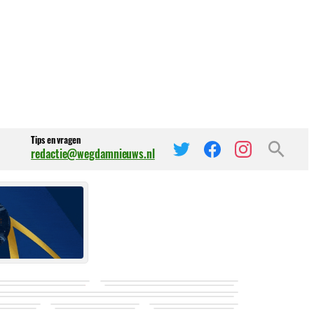
Tips en vragen
redactie@wegdamnieuws.nl