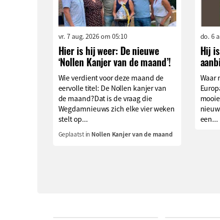
vr. 7 aug. 2026 om 05:10
do. 6 
Hier is hij weer: De nieuwe
Hij i
‘Nollen Kanjer van de maand’!
aanb
Wie verdient voor deze maand de
Waar 
eervolle titel: De Nollen kanjer van
Europa
de maand?Dat is de vraag die
mooie
Wegdamnieuws zich elke vier weken
nieuw
stelt op...
een...
Geplaatst in
Nollen Kanjer van de maand