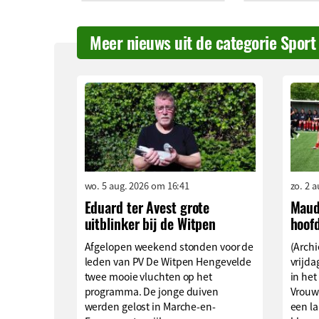
Meer nieuws uit de categorie Sport
wo. 5 aug. 2026 om 16:41
zo. 2 
Eduard ter Avest grote
Maud
uitblinker bij de Witpen
hoof
Afgelopen weekend stonden voor de
(Archi
leden van PV De Witpen Hengevelde
vrijd
twee mooie vluchten op het
in het
programma. De jonge duiven
Vrouw
werden gelost in Marche-en-
een l