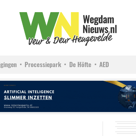
igingen
Processiepark
De Höfte
AED