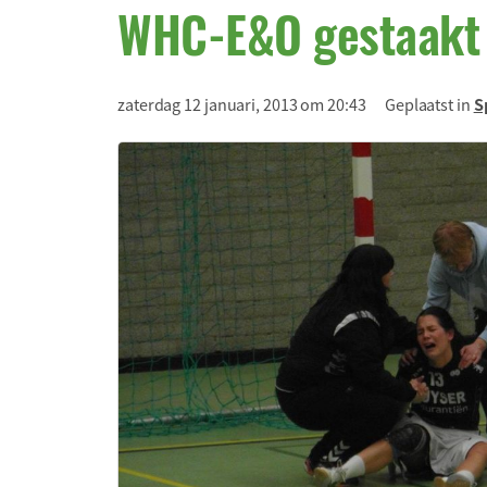
WHC-E&O gestaakt 
zaterdag 12 januari, 2013 om 20:43
Geplaatst in
S