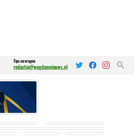
Tips en vragen
redactie@wegdamnieuws.nl