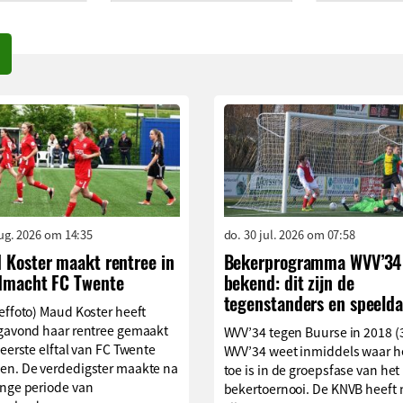
aug. 2026 om 14:35
do. 30 jul. 2026 om 07:58
 Koster maakt rentree in
Bekerprogramma WVV’34
dmacht FC Twente
bekend: dit zijn de
tegenstanders en speelda
effoto) Maud Koster heeft
agavond haar rentree gemaakt
WVV’34 tegen Buurse in 2018 (
 eerste elftal van FC Twente
WVV’34 weet inmiddels waar h
en. De verdedigster maakte na
toe is in de groepsfase van het
ange periode van
bekertoernooi. De KNVB heeft 