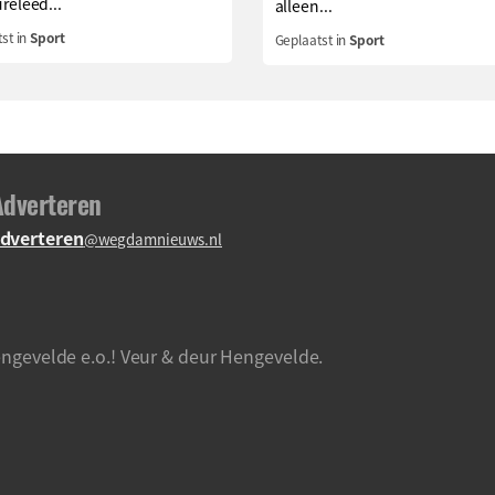
releed...
alleen...
st in
Sport
Geplaatst in
Sport
Adverteren
dverteren
@wegdamnieuws.nl
ngevelde e.o.! Veur & deur Hengevelde.