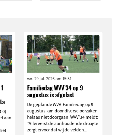
wo. 29 jul. 2026 om 15:31
 1
Familiedag WVV’34 op 9
augustus is afgelast
ta
De geplande WVV-Familiedag op 9
augustus kan door diverse oorzaken
3-0)
helaas niet doorgaan. WVV’34 meldt:
et aan
”Allereerst de aanhoudende droogte
zorgt ervoor dat wij de velden...
niet