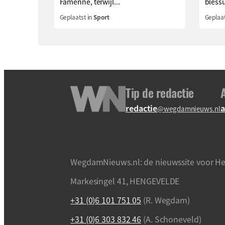
Famenne, terwijl...
blessu
Geplaatst in
Sport
Geplaat
Tip de redactie
redactie
a
@wegdamnieuws.nl
WegdamNieuws.nl: de nieuwssite voor He
Markesingel 41, HENGEVELDE
+31 (0)6 101 751 05
(R. Wegdam)
+31 (0)6 303 832 46
(A. Schoneveld)