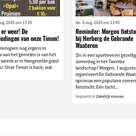
aug. 2026 om 17:28
do. 6 aug. 2026 om 11:45
s er weer! De
Reminder: Morgen fietst
iedingen van onze Timon!
bij Herberg de Gebrande
Waateren
menigeen nog ergens in
 aan het genieten is van het
Zin in een sportieve en gezelli
 weerIs er in Hengevelde goed
zomerdag in het Twentse
s! Onze Timon is back, wat
landschap? Morgen, 7 augustu
organiseert De Gebrande Waat
opnieuw een populaire zomer
fietstocht. Eén tocht...
Geplaatst in
Zakelijk nieuws