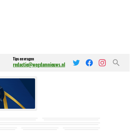
Tips en vragen
redactie@wegdamnieuws.nl