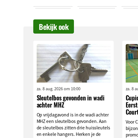
Bekijk ook
za. 8 aug. 2026 om 10:00
za. 8 
Sleutelbos gevonden in wadi
Cupi
achter MHZ
Eerst
Cour
Op vrijdagavond is in de wadi achter
MHZ een sleutelbos gevonden. Aan
Voor 
de sleutelbos zitten drie huissleutels
bijzon
en enkele hangers. Herken je de
promo