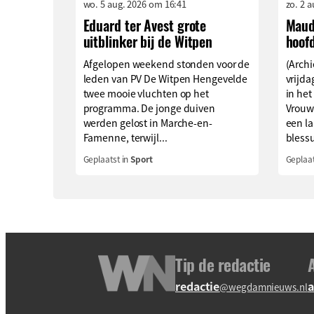
wo. 5 aug. 2026 om 16:41
zo. 2 
Eduard ter Avest grote
Maud
uitblinker bij de Witpen
hoof
Afgelopen weekend stonden voor de
(Archi
leden van PV De Witpen Hengevelde
vrijd
twee mooie vluchten op het
in het
programma. De jonge duiven
Vrouw
werden gelost in Marche-en-
een l
Famenne, terwijl...
blessu
Geplaatst in
Sport
Geplaat
Tip de redactie
redactie
a
@wegdamnieuws.nl