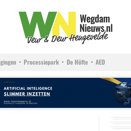
igingen
Processiepark
De Höfte
AED