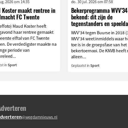
aug. 2026 om 14:35
do. 30 jul. 2026 om 07:58
 Koster maakt rentree in
Bekerprogramma WVV’34
dmacht FC Twente
bekend: dit zijn de
tegenstanders en speelda
effoto) Maud Koster heeft
agavond haar rentree gemaakt
WVV’34 tegen Buurse in 2018 (
 eerste elftal van FC Twente
WVV’34 weet inmiddels waar h
en. De verdedigster maakte na
toe is in de groepsfase van het
ange periode van
bekertoernooi. De KNVB heeft 
releed...
alleen...
st in
Sport
Geplaatst in
Sport
Adverteren
dverteren
@wegdamnieuws.nl