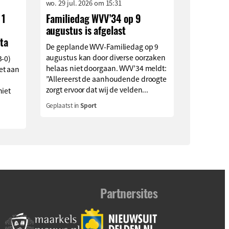
wo. 29 jul. 2026 om 15:31
 1
Familiedag WVV’34 op 9
augustus is afgelast
ta
De geplande WVV-Familiedag op 9
augustus kan door diverse oorzaken
3-0)
helaas niet doorgaan. WVV’34 meldt:
et aan
”Allereerst de aanhoudende droogte
zorgt ervoor dat wij de velden...
niet
Geplaatst in
Sport
Partnersites