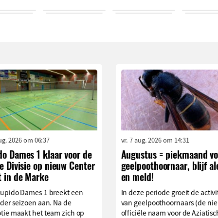
aug. 2026 om 06:37
vr. 7 aug. 2026 om 14:31
do Dames 1 klaar voor de
Augustus = piekmaand vo
e Divisie op nieuw Center
geelpoothoornaar, blijf al
t in de Marke
en meld!
Cupido Dames 1 breekt een
In deze periode groeit de activi
der seizoen aan. Na de
van geelpoothoornaars (de ni
tie maakt het team zich op
officiële naam voor de Aziatis