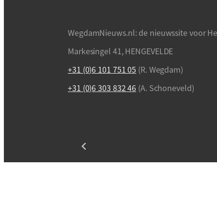
WegdamNieuws.nl: de nieuwssite voor He
Markesingel 41, HENGEVELDE
+31 (0)6 101 751 05
(R. Wegdam)
+31 (0)6 303 832 46
(A. Schoneveld)