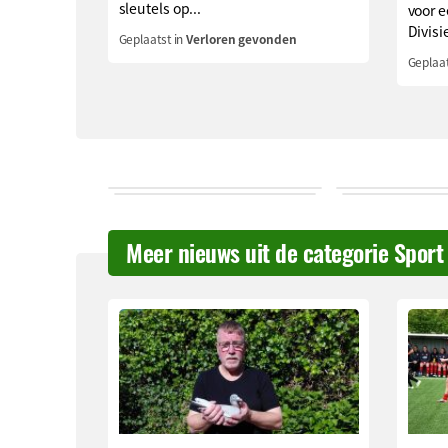
sleutels op...
voor e
Divisie
Geplaatst in
Verloren gevonden
Geplaat
Meer nieuws uit de categorie Sport