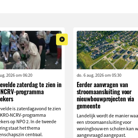
aug. 2026 om 06:20
do. 6 aug. 2026 om 05:30
velde zaterdag te zien in
Eerder aanvragen van
NCRV-programma
stroomaansluiting voor
oekers
nieuwbouwprojecten via
gemeente
velde is zaterdagavond te zien
t KRO-NCRV-programma
Landelijk wordt de manier wa
ekers op NPO 2. In de tweede
een stroomaansluiting voor
ring staat het thema
woningbouw en scholen kan 
nschapszin centraal.
aangevraagd aangepast.