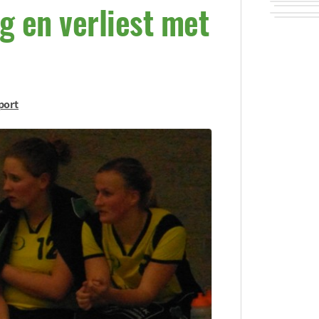
g en verliest met
port