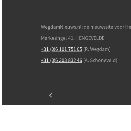
WegdamNieuws.nl: de nieuwssite voor He
Markesingel 41, HENGEVELDE
+31 (0)6 101 751 05
(R. Wegdam)
+31 (0)6 303 832 46
(A. Schoneveld)