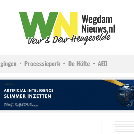
igingen
Processiepark
De Höfte
AED