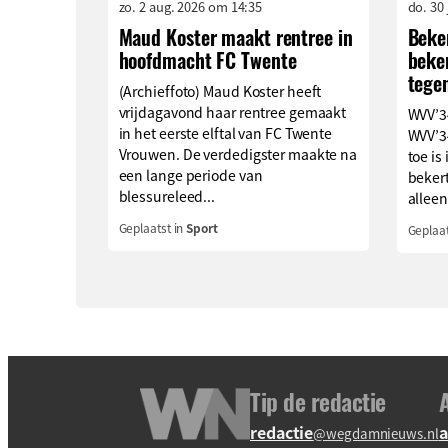
zo. 2 aug. 2026 om 14:35
do. 30
Maud Koster maakt rentree in
Beke
hoofdmacht FC Twente
beken
tege
(Archieffoto) Maud Koster heeft
vrijdagavond haar rentree gemaakt
WVV’34
in het eerste elftal van FC Twente
WVV’3
Vrouwen. De verdedigster maakte na
toe is
een lange periode van
bekert
blessureleed...
alleen
Geplaatst in
Sport
Geplaat
Tip de redactie
redactie
a
@wegdamnieuws.nl