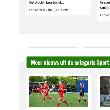
fietstocht. Eén tocht...
Prese
onderz
Geplaatst in
Zakelijk nieuws
Geplaat
Meer nieuws uit de categorie Sport