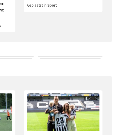
om
Geplaatst in
Sport
uwe
s