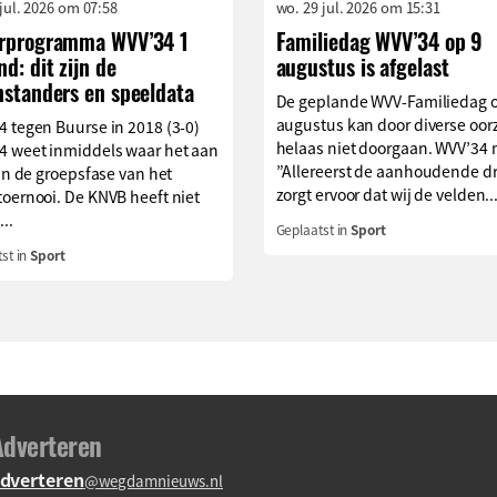
 jul. 2026 om 07:58
wo. 29 jul. 2026 om 15:31
rprogramma WVV’34 1
Familiedag WVV’34 op 9
d: dit zijn de
augustus is afgelast
nstanders en speeldata
De geplande WVV-Familiedag 
augustus kan door diverse oo
 tegen Buurse in 2018 (3-0)
helaas niet doorgaan. WVV’34 
4 weet inmiddels waar het aan
”Allereerst de aanhoudende d
 in de groepsfase van het
zorgt ervoor dat wij de velden..
oernooi. De KNVB heeft niet
...
Geplaatst in
Sport
st in
Sport
Adverteren
dverteren
@wegdamnieuws.nl