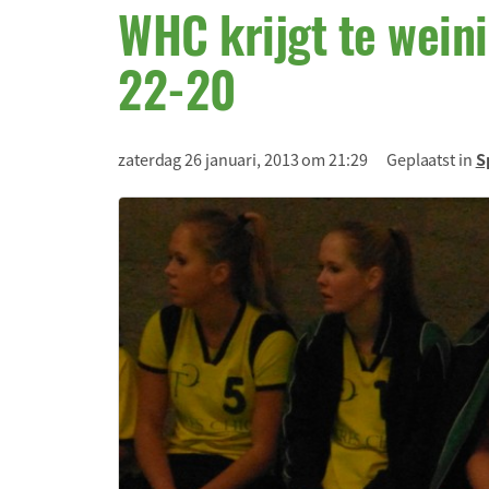
WHC krijgt te weini
22-20
zaterdag 26 januari, 2013 om 21:29
Geplaatst in
S