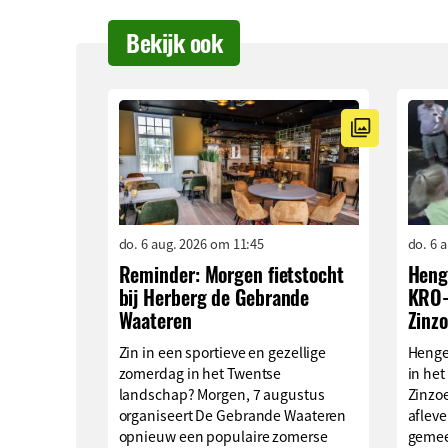
Bekijk ook
do. 6 aug. 2026 om 11:45
do. 6 
Reminder: Morgen fietstocht
Henge
bij Herberg de Gebrande
KRO-
Waateren
Zinz
Zin in een sportieve en gezellige
Henge
zomerdag in het Twentse
in he
landschap? Morgen, 7 augustus
Zinzo
organiseert De Gebrande Waateren
afleve
opnieuw een populaire zomerse
gemee