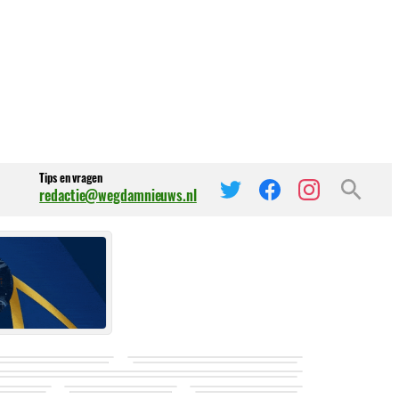
Tips en vragen
redactie@wegdamnieuws.nl