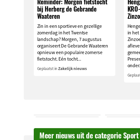
Reminder: Morgen fietstocht
Henge
bij Herberg de Gebrande
KRO-
Waateren
Zinz
Zin in een sportieve en gezellige
Henge
zomerdag in het Twentse
in he
landschap? Morgen, 7 augustus
Zinzo
organiseert De Gebrande Waateren
afleve
opnieuw een populaire zomerse
gemee
fietstocht. Eén tocht...
Prese
onderz
Geplaatst in
Zakelijk nieuws
Geplaat
Meer nieuws uit de categorie Sport