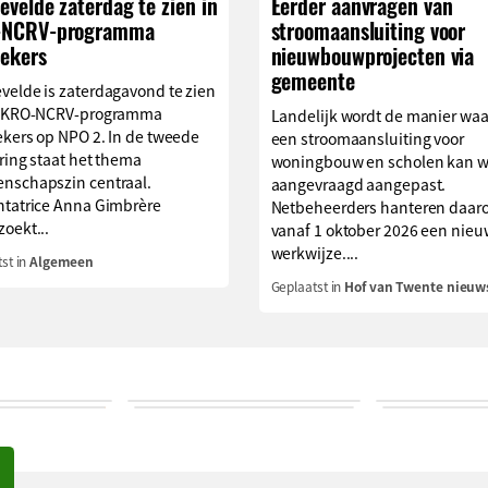
velde zaterdag te zien in
Eerder aanvragen van
NCRV-programma
stroomaansluiting voor
oekers
nieuwbouwprojecten via
gemeente
velde is zaterdagavond te zien
t KRO-NCRV-programma
Landelijk wordt de manier wa
ekers op NPO 2. In de tweede
een stroomaansluiting voor
ring staat het thema
woningbouw en scholen kan 
nschapszin centraal.
aangevraagd aangepast.
ntatrice Anna Gimbrère
Netbeheerders hanteren daar
oekt...
vanaf 1 oktober 2026 een nie
werkwijze....
st in
Algemeen
Geplaatst in
Hof van Twente nieuw