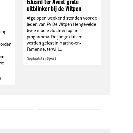
Eduard ter Avest grote
uitblinker bij de Witpen
Afgelopen weekend stonden voor de
leden van PV De Witpen Hengevelde
twee mooie vluchten op het
arop
programma. De jonge duiven
werden gelost in Marche-en-
worden
Famenne, terwijl...
om
Geplaatst in
Sport
uwe
s