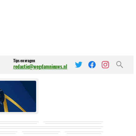
Tips en vragen
redactie@wegdamnieuws.nl