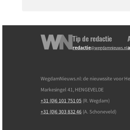
Tip de redactie
redactie
a
@wegdamnieuws.nl
WegdamNieuws.nl: de nieuwssite voor He
Markesingel 41, HENGEVELDE
+31 (0)6 101 751 05
(R. Wegdam)
+31 (0)6 303 832 46
(A. Schoneveld)