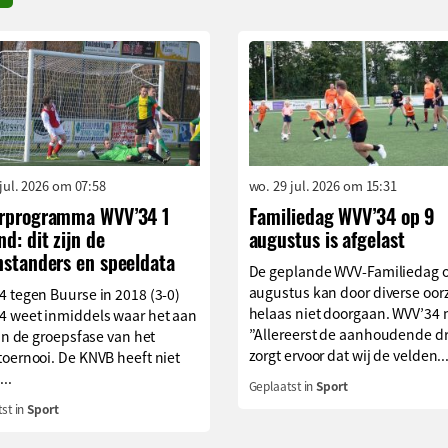
 jul. 2026 om 07:58
wo. 29 jul. 2026 om 15:31
rprogramma WVV’34 1
Familiedag WVV’34 op 9
d: dit zijn de
augustus is afgelast
nstanders en speeldata
De geplande WVV-Familiedag 
augustus kan door diverse oo
 tegen Buurse in 2018 (3-0)
helaas niet doorgaan. WVV’34 
4 weet inmiddels waar het aan
”Allereerst de aanhoudende d
 in de groepsfase van het
zorgt ervoor dat wij de velden..
oernooi. De KNVB heeft niet
...
Geplaatst in
Sport
st in
Sport