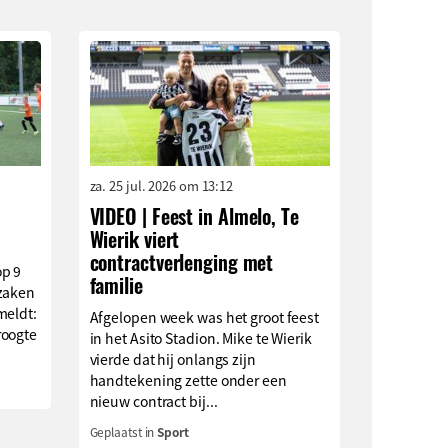
za. 25 jul. 2026 om 13:12
VIDEO | Feest in Almelo, Te
Wierik viert
contractverlenging met
op 9
familie
rzaken
meldt:
Afgelopen week was het groot feest
roogte
in het Asito Stadion. Mike te Wierik
.
vierde dat hij onlangs zijn
handtekening zette onder een
nieuw contract bij...
Geplaatst in
Sport