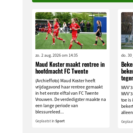
zo. 2 aug. 2026 om 14:35
do. 30
Maud Koster maakt rentree in
Beke
hoofdmacht FC Twente
beken
tege
(Archieffoto) Maud Koster heeft
vrijdagavond haar rentree gemaakt
WVV’34
in het eerste elftal van FC Twente
WVV’3
Vrouwen. De verdedigster maakte na
toe is
een lange periode van
bekert
blessureleed...
alleen
Geplaatst in
Sport
Geplaat