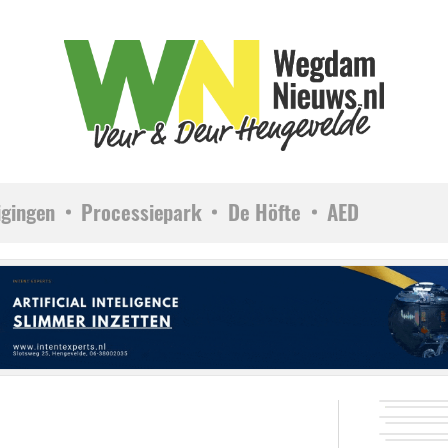
igingen
Processiepark
De Höfte
AED