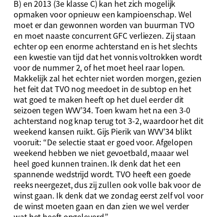
B) en 2013 (3e klasse C) kan het zich mogelijk
opmaken voor opnieuw een kampioenschap. Wel
moet er dan gewonnen worden van buurman TVO
en moet naaste concurrent GFC verliezen. Zij staan
echter op een enorme achterstand en is het slechts
een kwestie van tijd dat het vonnis voltrokken wordt
voor de nummer 2, of het moet heel raar lopen.
Makkelijk zal het echter niet worden morgen, gezien
het feit dat TVO nog meedoet in de subtop en het
wat goed te maken heeft op het duel eerder dit
seizoen tegen WVV’34. Toen kwam het na een 3-0
achterstand nog knap terug tot 3-2, waardoor het dit
weekend kansen ruikt. Gijs Pierik van WVV’34 blikt
vooruit: “De selectie staat er goed voor. Afgelopen
weekend hebben we niet gevoetbald, maaar wel
heel goed kunnen trainen. Ik denk dat het een
spannende wedstrijd wordt. TVO heeft een goede
reeks neergezet, dus zij zullen ook volle bak voor de
winst gaan. Ik denk dat we zondag eerst zelf vol voor
de winst moeten gaan en dan zien we wel verder
wat het heeft opgeleverd.”