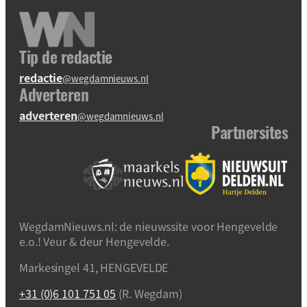
Tip de redactie
redactie
@wegdamnieuws.nl
Adverteren
adverteren
@wegdamnieuws.nl
Partnersites
WegdamNieuws.nl: de nieuwssite voor Hengevelde
e.o.! Veur & deur Hengevelde.
Markesingel 41, HENGEVELDE
+31 (0)6 101 751 05
(R. Wegdam)