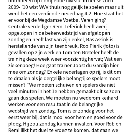
ontmoeten op competitie niveau. In het seizoen
2009- ’10 wist WVV thuis nog gelijk te spelen maar uit
werd het een verdiende nederlaag 4-2. Hoe staat het
er voor bij de Wegdamse Voetbal Vereniging?
Centrale verdediger Remi Leferink heeft averij
opgelopen in de bekerwedstrijd van afgelopen
zondag en heeft last van zijn enkel, Bas Assink is
herstellende van zijn teenbreuk, Rob Pierik (foto) is
gevallen op zijn werk en Tom ten Breteler heeft de
training deze week weer voorzichtig hervat; Wat een
ziekenboeg! Hoe gaat trainer Joost du Gardijn hier
mee om zondag? Enkele nederlagen op rij, is dit om
te draaien als je dergelijke belangrijke spelers moet
missen? “We moeten schuiven en spelers die niet
veel minuten in het 1e hebben gemaakt dit seizoen
gaan dus spelen. We moeten nu wederom keihard
werken voor een resultaat in de belangrijke
wedstrijd van zondag. Tom is er zondag voor het
eerst weer bij, dat is mooi voor hem en goed voor de
ploeg. Hij zou zondag kunnen invallen. Voor Rob en
Remi lijkt het duel te vroeg te komen, dat gaan we