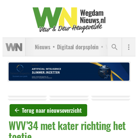
Nieuws
Digitaal dorpsplein
Verenigingen
Terug naar nieuwsoverzicht
WVV’34 met kater richting het
toetje