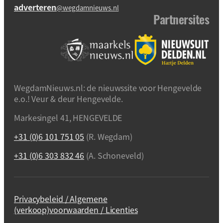
adverteren
@wegdamnieuws.nl
Partnersites
WegdamNieuws.nl: de nieuwssite voor Hengevelde
e.o.! Veur & deur Hengevelde.
Markesingel 41, HENGEVELDE
+31 (0)6 101 751 05
(R. Wegdam)
+31 (0)6 303 832 46
(A. Schoneveld)
Privacybeleid / Algemene
(verkoop)voorwaarden / Licenties