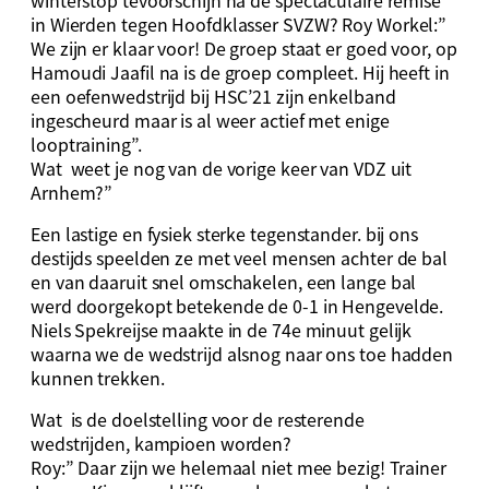
winterstop tevoorschijn na de spectaculaire remise
in Wierden tegen Hoofdklasser SVZW? Roy Workel:”
We zijn er klaar voor! De groep staat er goed voor, op
Hamoudi Jaafil na is de groep compleet. Hij heeft in
een oefenwedstrijd bij HSC’21 zijn enkelband
ingescheurd maar is al weer actief met enige
looptraining”.
Wat weet je nog van de vorige keer van VDZ uit
Arnhem?”
Een lastige en fysiek sterke tegenstander. bij ons
destijds speelden ze met veel mensen achter de bal
en van daaruit snel omschakelen, een lange bal
werd doorgekopt betekende de 0-1 in Hengevelde.
Niels Spekreijse maakte in de 74e minuut gelijk
waarna we de wedstrijd alsnog naar ons toe hadden
kunnen trekken.
Wat is de doelstelling voor de resterende
wedstrijden, kampioen worden?
Roy:” Daar zijn we helemaal niet mee bezig! Trainer