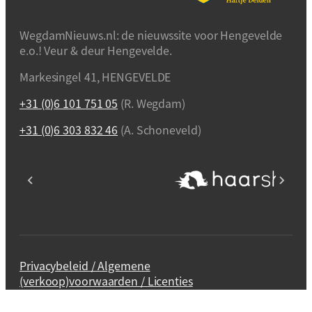
WegdamNieuws.nl: de nieuwssite voor Hengevelde
e.o.! Veur & deur Hengevelde.
Markesingel 41, HENGEVELDE
+31 (0)6 101 751 05
(R. Wegdam)
+31 (0)6 303 832 46
(A. Schoneveld)
Privacybeleid / Algemene
(verkoop)voorwaarden / Licenties