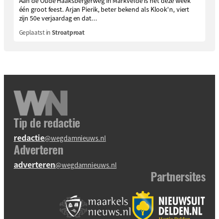
Aan de Oude Haaksbergerweg in Markvelde is het deze week
één groot feest. Arjan Pierik, beter bekend als Klook'n, viert
zijn 50e verjaardag en dat...
Geplaatst in
Stroatproat
Tip de redactie
redactie
@wegdamnieuws.nl
Adverteren
adverteren
@wegdamnieuws.nl
Partnersites