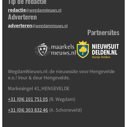
Tip de redactie
redactie
@wegdamnieuws.nl
Adverteren
adverteren
@wegdamnieuws.nl
Partnersites
WegdamNieuws.nl: de nieuwssite voor Hengevelde
e.o.! Veur & deur Hengevelde.
Markesingel 41, HENGEVELDE
+31 (0)6 101 751 05
(R. Wegdam)
+31 (0)6 303 832 46
(A. Schoneveld)