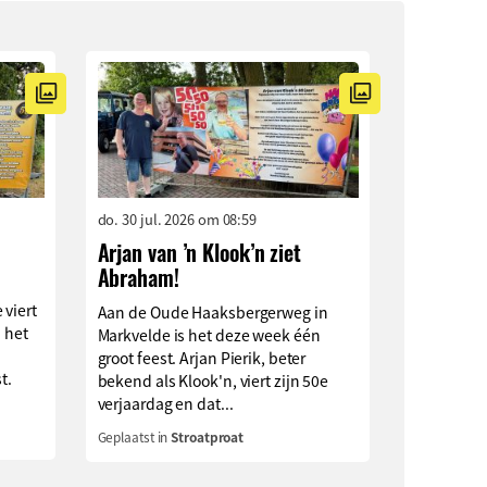
do. 30 jul. 2026 om 08:59
Arjan van ’n Klook’n ziet
Abraham!
 viert
Aan de Oude Haaksbergerweg in
n het
Markvelde is het deze week één
groot feest. Arjan Pierik, beter
t.
bekend als Klook'n, viert zijn 50e
verjaardag en dat...
Geplaatst in
Stroatproat