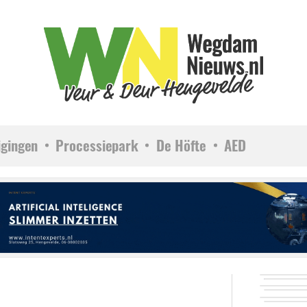
igingen
Processiepark
De Höfte
AED