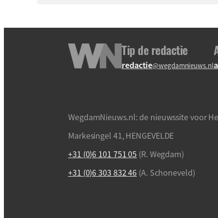
Tip de redactie
redactie
a
@wegdamnieuws.nl
WegdamNieuws.nl: de nieuwssite voor He
Markesingel 41, HENGEVELDE
+31 (0)6 101 751 05
(R. Wegdam)
+31 (0)6 303 832 46
(A. Schoneveld)