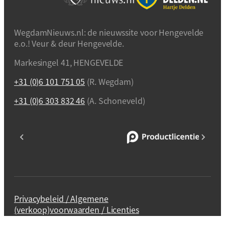
WegdamNieuws.nl: de nieuwssite voor Hengevelde
e.o.! Veur & deur Hengevelde.
Markesingel 41, HENGEVELDE
+31 (0)6 101 751 05
(R. Wegdam)
+31 (0)6 303 832 46
(A. Schoneveld)
Privacybeleid / Algemene
(verkoop)voorwaarden / Licenties