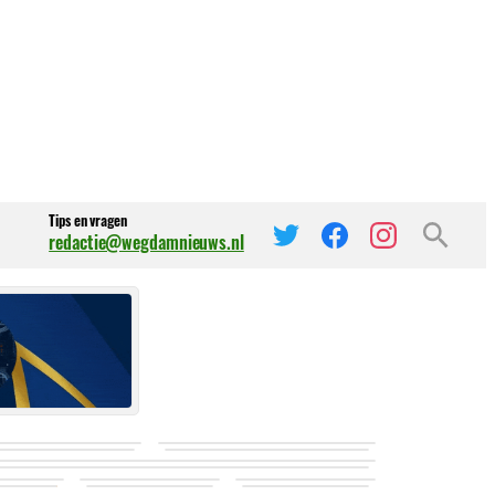
Tips en vragen
redactie@wegdamnieuws.nl