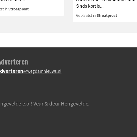
Sinds kort is...
st in
Stroatproat
Geplaatst in
Stroatproat
Adverteren
dverteren
@wegdamnieuws.nl
ngevelde e.o.! Veur & deur Hengevelde.