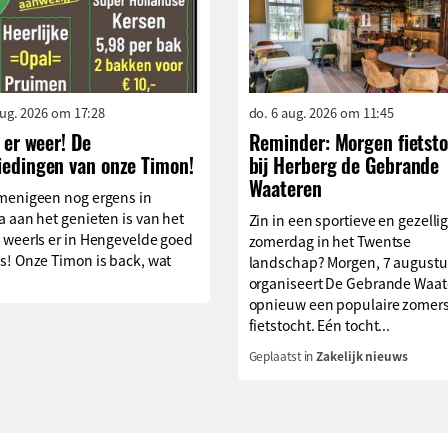
aug. 2026 om 17:28
do. 6 aug. 2026 om 11:45
s er weer! De
Reminder: Morgen fietst
iedingen van onze Timon!
bij Herberg de Gebrande
Waateren
menigeen nog ergens in
 aan het genieten is van het
Zin in een sportieve en gezelli
 weerIs er in Hengevelde goed
zomerdag in het Twentse
s! Onze Timon is back, wat
landschap? Morgen, 7 augustu
organiseert De Gebrande Waat
opnieuw een populaire zomer
fietstocht. Eén tocht...
Geplaatst in
Zakelijk nieuws