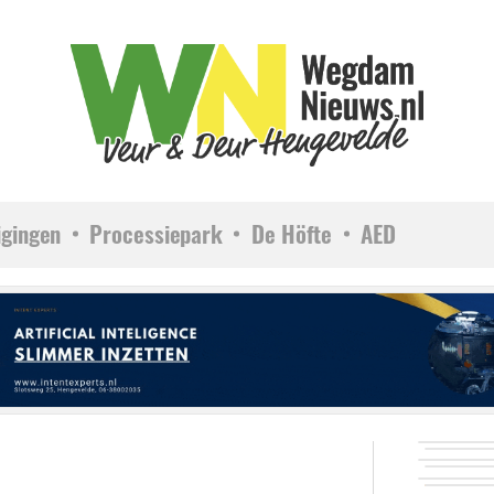
igingen
Processiepark
De Höfte
AED