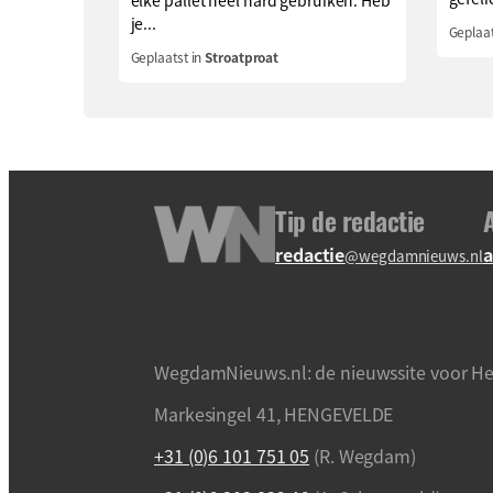
je...
Geplaat
Geplaatst in
Stroatproat
Tip de redactie
redactie
a
@wegdamnieuws.nl
WegdamNieuws.nl: de nieuwssite voor He
Markesingel 41, HENGEVELDE
+31 (0)6 101 751 05
(R. Wegdam)