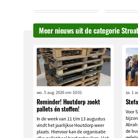
Meer nieuws uit de categorie Stroa
wo. 5 aug. 2026 om 10:01
za. 1 
Reminder! Houtdorp zoekt
Stef
pallets én stoffen!
Voor S
bijzon
In de week van 11 t/m 13 augustus
Abrah
vindt het jaarlijkse Houtdorp weer
de buu
plaats. Hiervoor kan de organisatie
gefeli
elke pallet heel hard gebruiken. Heb