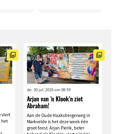
do. 30 jul. 2026 om 08:59
Arjan van ’n Klook’n ziet
Abraham!
 viert
Aan de Oude Haaksbergerweg in
n het
Markvelde is het deze week één
groot feest. Arjan Pierik, beter
t.
bekend als Klook'n, viert zijn 50e