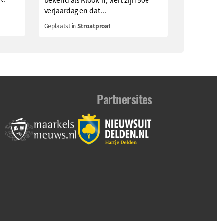
verjaardag en dat...
Geplaatst in
Stroatproat
Partnersites