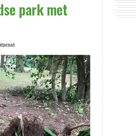
dse park met
atproat