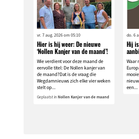
vr. 7 aug. 2026 om 05:10
do. 6 
Hier is hij weer: De nieuwe
Hij i
‘Nollen Kanjer van de maand’!
aanb
Wie verdient voor deze maand de
Waar 
eervolle titel: De Nollen kanjer van
Europa
de maand?Dat is de vraag die
mooie
Wegdamnieuws zich elke vier weken
nieuw
stelt op...
een...
Geplaatst in
Nollen Kanjer van de maand