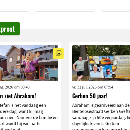
tproat
aug. 2026 om 09:49
vr. 31 jul. 2026 om 07:54
an ziet Abraham!
Gerben 50 jaar!
tefan is het vandaag een
Abraham is gearriveerd aan de
dere dag, want hij mag
Bentelosestraat! Gerben Grefte
am zien. Namens de familie en
vandaag zijn 50e verjaardag. I
rt wordt hij van harte
dagelijks leven is Gerben
citeerd met...
ondernemer en kraanmachinis