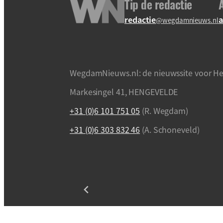
Tip de redactie
redactie
a
@wegdamnieuws.nl
WegdamNieuws.nl: de nieuwssite voor He
Markesingel 41, HENGEVELDE
+31 (0)6 101 751 05
(R. Wegdam)
+31 (0)6 303 832 46
(A. Schoneveld)