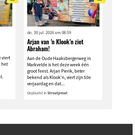
do. 30 jul. 2026 om 08:59
Arjan van ’n Klook’n ziet
Abraham!
 viert
Aan de Oude Haaksbergerweg in
n het
Markvelde is het deze week één
groot feest. Arjan Pierik, beter
t.
bekend als Klook'n, viert zijn 50e
verjaardag en dat...
Geplaatst in
Stroatproat