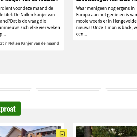
erdient voor deze maand de
Waar menigeen nog ergens in
le titel: De Nollen kanjer van
Europa aan het genieten is van
and?Dat is de vraag die
mooie weerIs er in Hengevelde
mnieuws zich elke vier weken
nieuws! Onze Timon is back, w
p...
een...
st in
Nollen Kanjer van de maand
tproat