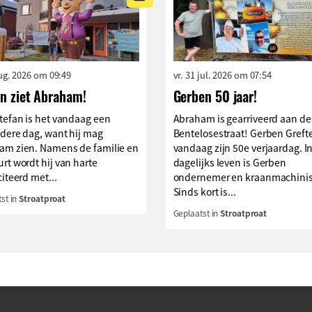
aug. 2026 om 09:49
vr. 31 jul. 2026 om 07:54
an ziet Abraham!
Gerben 50 jaar!
tefan is het vandaag een
Abraham is gearriveerd aan de
dere dag, want hij mag
Bentelosestraat! Gerben Grefte
am zien. Namens de familie en
vandaag zijn 50e verjaardag. I
rt wordt hij van harte
dagelijks leven is Gerben
citeerd met...
ondernemer en kraanmachinis
Sinds kort is...
st in
Stroatproat
Geplaatst in
Stroatproat