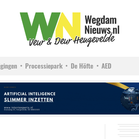
igingen
Processiepark
De Höfte
AED