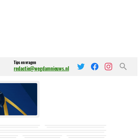
Tips en vragen
redactie@wegdamnieuws.nl