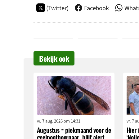
(Twitter)
Facebook
What
Bekijk ook
vr. 7 aug. 2026 om 14:31
vr. 7 
Augustus = piekmaand voor de
Hier 
geelpoothoornaar, blijf alert
‘Noll