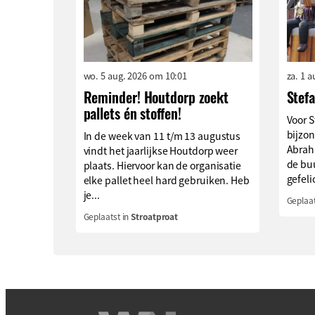
wo. 5 aug. 2026 om 10:01
za. 1 
Reminder! Houtdorp zoekt
Stef
pallets én stoffen!
Voor S
bijzon
In de week van 11 t/m 13 augustus
Abrah
vindt het jaarlijkse Houtdorp weer
de buu
plaats. Hiervoor kan de organisatie
gefeli
elke pallet heel hard gebruiken. Heb
je...
Geplaat
Geplaatst in
Stroatproat