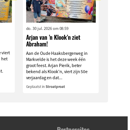
do. 30 jul. 2026 om 08:59
Arjan van ’n Klook’n ziet
Abraham!
 viert
Aan de Oude Haaksbergerweg in
n het
Markvelde is het deze week één
groot feest. Arjan Pierik, beter
t.
bekend als Klook'n, viert zijn 50e
verjaardag en dat...
Geplaatst in
Stroatproat
Partnersites