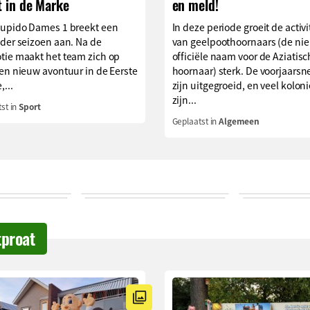
t in de Marke
en meld!
Cupido Dames 1 breekt een
In deze periode groeit de activi
der seizoen aan. Na de
van geelpoothoornaars (de ni
tie maakt het team zich op
officiële naam voor de Aziatis
en nieuw avontuur in de Eerste
hoornaar) sterk. De voorjaarsn
,...
zijn uitgegroeid, en veel kolon
zijn...
st in
Sport
Geplaatst in
Algemeen
tproat