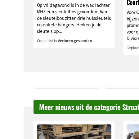
Cour
Op vrijdagavond is in de wadi achter
MHZ een sleutelbos gevonden. Aan
Voor 
de sleutelbos zitten drie huissleutels
bijzon
en enkele hangers. Herken je de
promo
sleutels op...
voor e
Divisie
Geplaatst in
Verloren gevonden
Geplaat
Meer nieuws uit de categorie Stroa