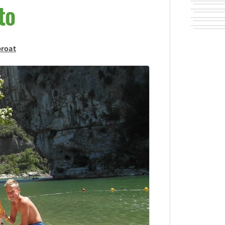
to
proat