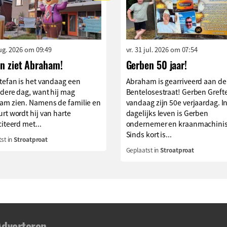
aug. 2026 om 09:49
vr. 31 jul. 2026 om 07:54
an ziet Abraham!
Gerben 50 jaar!
tefan is het vandaag een
Abraham is gearriveerd aan de
dere dag, want hij mag
Bentelosestraat! Gerben Grefte
am zien. Namens de familie en
vandaag zijn 50e verjaardag. I
rt wordt hij van harte
dagelijks leven is Gerben
citeerd met...
ondernemer en kraanmachinis
Sinds kort is...
st in
Stroatproat
Geplaatst in
Stroatproat
Adverteren