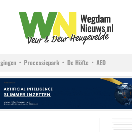
igingen
Processiepark
De Höfte
AED