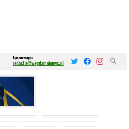
Tips en vragen
redactie@wegdamnieuws.nl