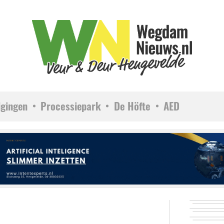
igingen
Processiepark
De Höfte
AED