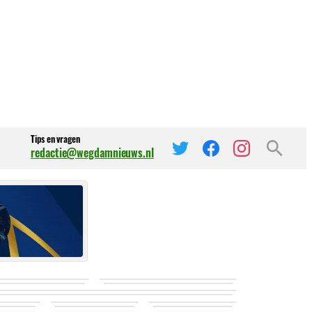
Tips en vragen
redactie@wegdamnieuws.nl