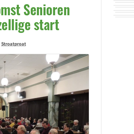
omst Senioren
ellige start
n
Stroatproat