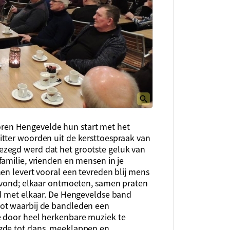
en Hengevelde hun start met het
tter woorden uit de kersttoespraak van
zegd werd dat het grootste geluk van
amilie, vrienden en mensen in je
en levert vooral een tevreden blij mens
 avond; elkaar ontmoeten, samen praten
id met elkaar. De Hengeveldse band
ot waarbij de bandleden een
e door heel herkenbare muziek te
gde tot dans, meeklappen en