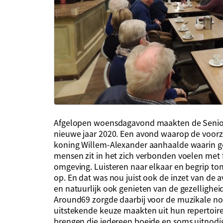
Afgelopen woensdagavond maakten de Senior
nieuwe jaar 2020. Een avond waarop de voorzi
koning Willem-Alexander aanhaalde waarin ge
mensen zit in het zich verbonden voelen met f
omgeving. Luisteren naar elkaar en begrip ton
op. En dat was nou juist ook de inzet van de
en natuurlijk ook genieten van de gezellighe
Around69 zorgde daarbij voor de muzikale no
uitstekende keuze maakten uit hun repertoir
brengen die iedereen boeide en soms uitnodi