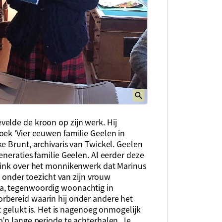
elde de kroon op zijn werk. Hij
oek ‘Vier eeuwen familie Geelen in
e Brunt, archivaris van Twickel. Geelen
eneraties familie Geelen. Al eerder deze
jsink over het monnikenwerk dat Marinus
es onder toezicht van zijn vrouw
a, tegenwoordig woonachtig in
rbereid waarin hij onder andere het
it gelukt is. Het is nagenoeg onmogelijk
’n lange periode te achterhalen. Je