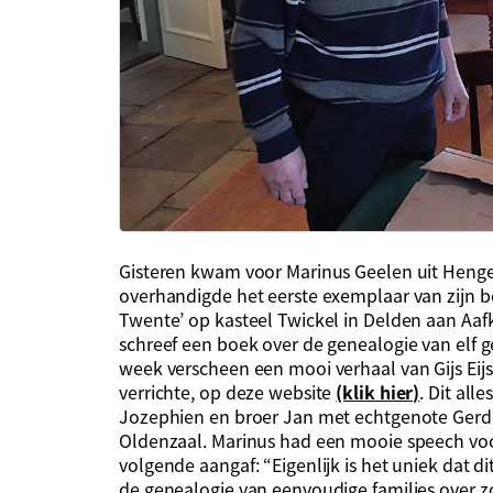
Gisteren kwam voor Marinus Geelen uit Hengev
overhandigde het eerste exemplaar van zijn b
Twente’ op kasteel Twickel in Delden aan Aafk
schreef een boek over de genealogie van elf g
week verscheen een mooi verhaal van Gijs Ei
verrichte, op deze website
(klik hier)
. Dit all
Jozephien en broer Jan met echtgenote Gerd
Oldenzaal. Marinus had een mooie speech voo
volgende aangaf: “Eigenlijk is het uniek dat d
de genealogie van eenvoudige families over zo