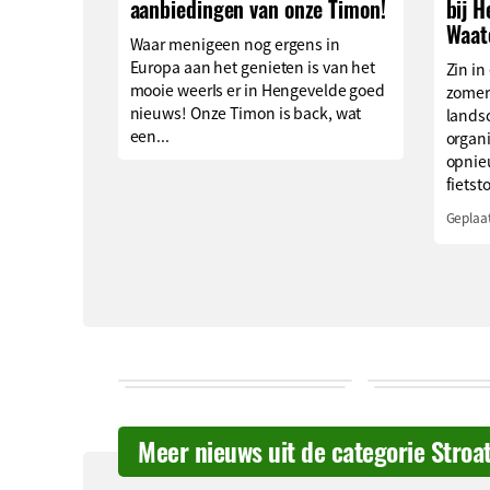
aanbiedingen van onze Timon!
bij 
Waat
Waar menigeen nog ergens in
Europa aan het genieten is van het
Zin in
mooie weerIs er in Hengevelde goed
zomer
nieuws! Onze Timon is back, wat
lands
een...
organ
opnie
fietst
Geplaat
Meer nieuws uit de categorie Stroa