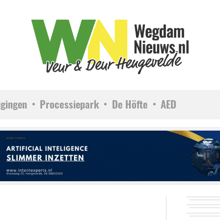
igingen
Processiepark
De Höfte
AED