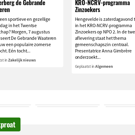
Herberg de Gebrande
KRO-NCRV-programma
eren
Zinzoekers
 een sportieve en gezellige
Hengevelde is zaterdagavond t
dag in het Twentse
in het KRO-NCRV-programma
chap? Morgen, 7 augustus
Zinzoekers op NPO 2. In de tw
iseert De Gebrande Waateren
aflevering staat het thema
uw een populaire zomerse
gemeenschapszin centraal.
ocht. Eén tocht...
Presentatrice Anna Gimbrère
onderzoekt...
st in
Zakelijk nieuws
Geplaatst in
Algemeen
tproat