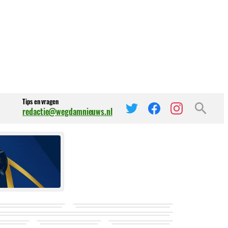
Tips en vragen
redactie@wegdamnieuws.nl