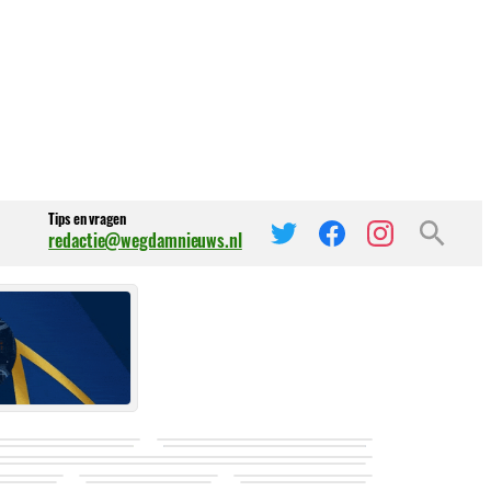
Tips en vragen
redactie@wegdamnieuws.nl