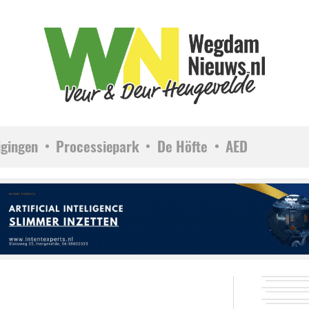
igingen
Processiepark
De Höfte
AED