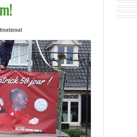
am!
troatproat