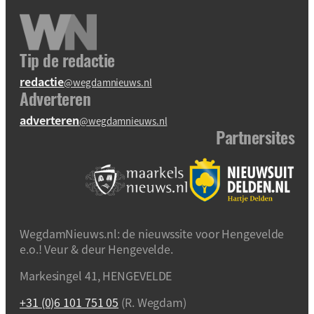
Tip de redactie
redactie
@wegdamnieuws.nl
Adverteren
adverteren
@wegdamnieuws.nl
Partnersites
WegdamNieuws.nl: de nieuwssite voor Hengevelde
e.o.! Veur & deur Hengevelde.
Markesingel 41, HENGEVELDE
+31 (0)6 101 751 05
(R. Wegdam)