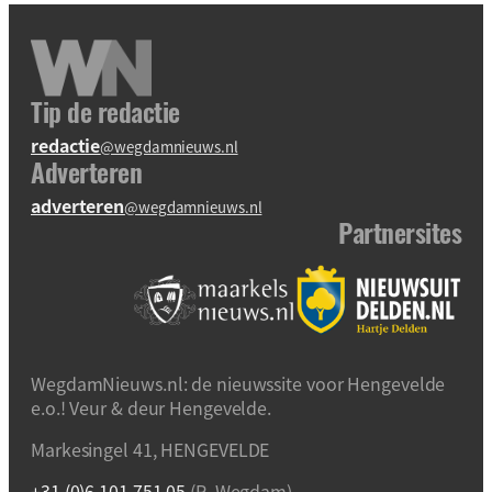
Tip de redactie
redactie
@wegdamnieuws.nl
Adverteren
adverteren
@wegdamnieuws.nl
Partnersites
WegdamNieuws.nl: de nieuwssite voor Hengevelde
e.o.! Veur & deur Hengevelde.
Markesingel 41, HENGEVELDE
+31 (0)6 101 751 05
(R. Wegdam)