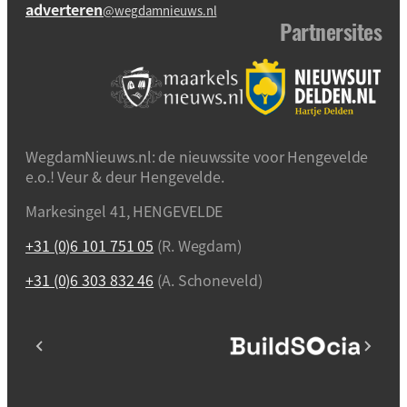
adverteren
@wegdamnieuws.nl
Partnersites
WegdamNieuws.nl: de nieuwssite voor Hengevelde
e.o.! Veur & deur Hengevelde.
Markesingel 41, HENGEVELDE
+31 (0)6 101 751 05
(R. Wegdam)
+31 (0)6 303 832 46
(A. Schoneveld)