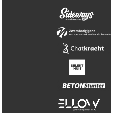
Privacybeleid / Algemene
(verkoop)voorwaarden / Licenties
Webdesign en realisatie
Kuipers Design