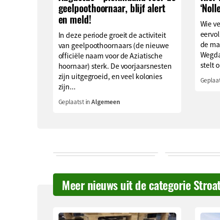
geelpoothoornaar, blijf alert
‘Noll
en meld!
Wie v
eervol
In deze periode groeit de activiteit
de ma
van geelpoothoornaars (de nieuwe
Wegda
officiële naam voor de Aziatische
stelt o
hoornaar) sterk. De voorjaarsnesten
zijn uitgegroeid, en veel kolonies
Geplaat
zijn...
Geplaatst in
Algemeen
Meer nieuws uit de categorie Stroa