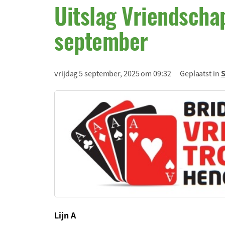
Uitslag Vriendscha
september
vrijdag 5 september, 2025 om 09:32
Geplaatst in
S
Lijn A