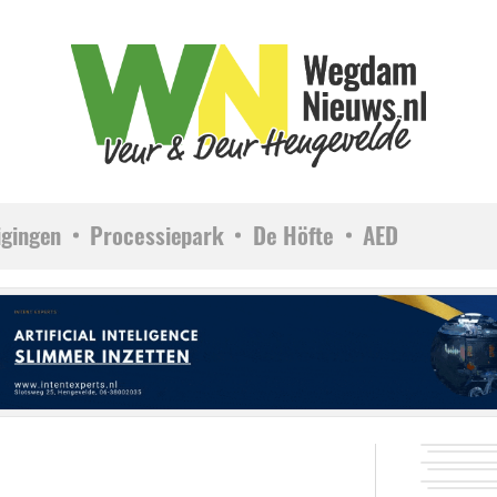
igingen
Processiepark
De Höfte
AED