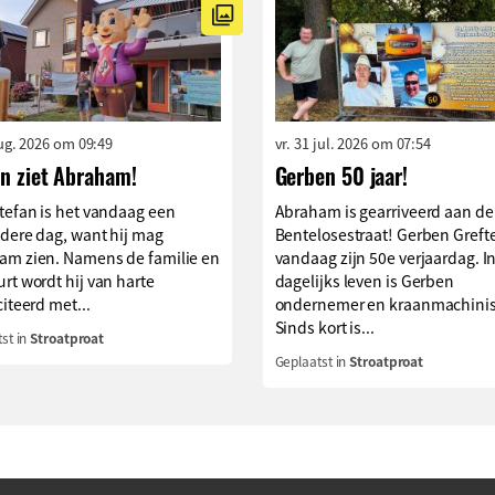
aug. 2026 om 09:49
vr. 31 jul. 2026 om 07:54
an ziet Abraham!
Gerben 50 jaar!
tefan is het vandaag een
Abraham is gearriveerd aan de
dere dag, want hij mag
Bentelosestraat! Gerben Grefte
am zien. Namens de familie en
vandaag zijn 50e verjaardag. I
rt wordt hij van harte
dagelijks leven is Gerben
citeerd met...
ondernemer en kraanmachinis
Sinds kort is...
st in
Stroatproat
Geplaatst in
Stroatproat