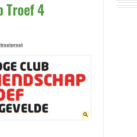
p Troef 4
troatproat