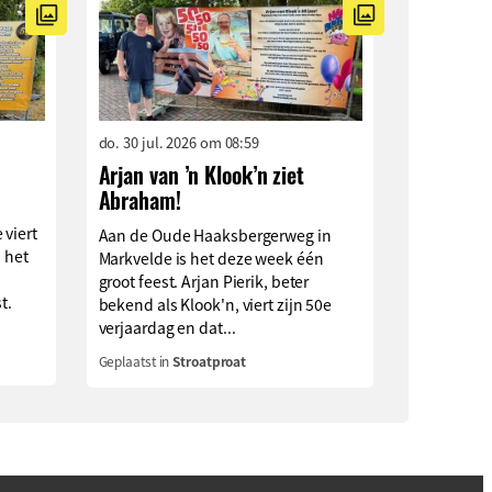
do. 30 jul. 2026 om 08:59
Arjan van ’n Klook’n ziet
Abraham!
 viert
Aan de Oude Haaksbergerweg in
n het
Markvelde is het deze week één
groot feest. Arjan Pierik, beter
t.
bekend als Klook'n, viert zijn 50e
verjaardag en dat...
Geplaatst in
Stroatproat