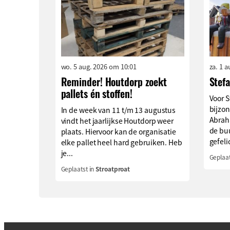
wo. 5 aug. 2026 om 10:01
za. 1 
Reminder! Houtdorp zoekt
Stef
pallets én stoffen!
Voor S
bijzon
In de week van 11 t/m 13 augustus
Abrah
vindt het jaarlijkse Houtdorp weer
de buu
plaats. Hiervoor kan de organisatie
gefeli
elke pallet heel hard gebruiken. Heb
je...
Geplaat
Geplaatst in
Stroatproat