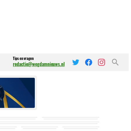
Tips en vragen
redactie@wegdamnieuws.nl