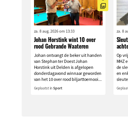
za. 8 aug. 2026 om 13:33
za. 8 
Johan Horstink wint 10 over
Sleu
rood Gebrande Waateren
acht
Johan ontvangt de beker uit handen
Op vri
van Stephan ter Doest Johan
MHZ e
Horstink uit Delden is afgelopen
de sle
donderdagavond winnaar geworden
en enk
van het 10 over rood biljarttoernooi...
sleute
Geplaatst in
Sport
Geplaat