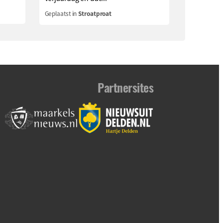
Geplaatst in
Stroatproat
Partnersites