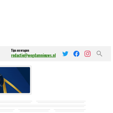
Tips en vragen
redactie@wegdamnieuws.nl