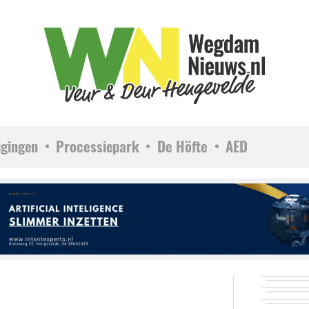
igingen
Processiepark
De Höfte
AED