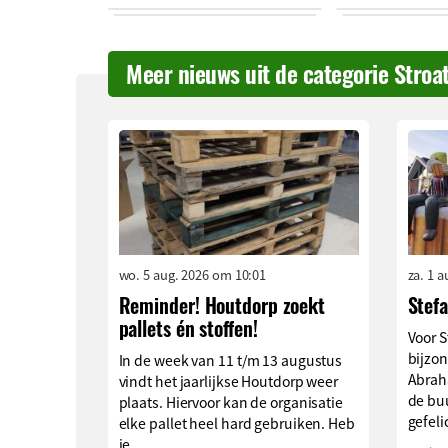
Meer nieuws uit de categorie Stroa
wo. 5 aug. 2026 om 10:01
za. 1 
Reminder! Houtdorp zoekt
Stef
pallets én stoffen!
Voor S
bijzon
In de week van 11 t/m 13 augustus
Abrah
vindt het jaarlijkse Houtdorp weer
de buu
plaats. Hiervoor kan de organisatie
gefeli
elke pallet heel hard gebruiken. Heb
je...