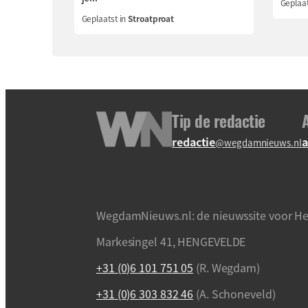
Geplaat
Geplaatst in
Stroatproat
Tip de redactie
redactie
a
@wegdamnieuws.nl
WegdamNieuws.nl: de nieuwssite voor He
Markesingel 41, HENGEVELDE
+31 (0)6 101 751 05
(R. Wegdam)
+31 (0)6 303 832 46
(A. Schoneveld)