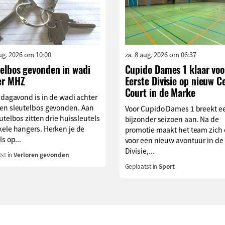
aug. 2026 om 10:00
za. 8 aug. 2026 om 06:37
telbos gevonden in wadi
Cupido Dames 1 klaar voo
er MHZ
Eerste Divisie op nieuw C
Court in de Marke
jdagavond is in de wadi achter
en sleutelbos gevonden. Aan
Voor Cupido Dames 1 breekt e
utelbos zitten drie huissleutels
bijzonder seizoen aan. Na de
ele hangers. Herken je de
promotie maakt het team zich
ls op...
voor een nieuw avontuur in de
Divisie,...
st in
Verloren gevonden
Geplaatst in
Sport