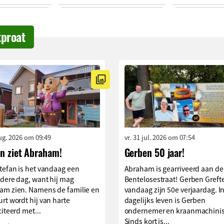
tproat
aug. 2026 om 09:49
vr. 31 jul. 2026 om 07:54
an ziet Abraham!
Gerben 50 jaar!
tefan is het vandaag een
Abraham is gearriveerd aan de
dere dag, want hij mag
Bentelosestraat! Gerben Grefte
am zien. Namens de familie en
vandaag zijn 50e verjaardag. I
rt wordt hij van harte
dagelijks leven is Gerben
citeerd met...
ondernemer en kraanmachinis
Sinds kort is...