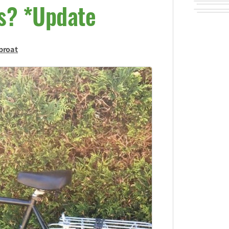
ts? *Update
proat