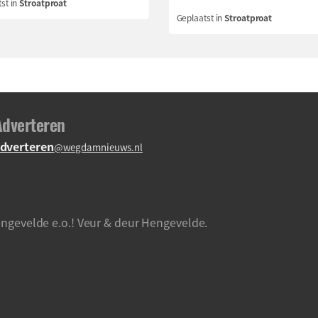
st in
Stroatproat
Geplaatst in
Stroatproat
Adverteren
dverteren
@wegdamnieuws.nl
ngevelde e.o.! Veur & deur Hengevelde.