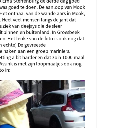
Ik Erna Sterrenburg de derde dag goed
 was goed te doen. De aanloop van Mook
ng. Het onthaal van de wandelaars in Mook,
 Heel veel mensen langs de jant dat
iek van deejays die de sfeer
it binnen en buitenland. In Groesbeek
n. Het leuke van de foto is ook nog dat
en echte) De gevreesde
e haken aan een groep mariniers.
tting a bit harder en dat zo’n 1000 maal
 Assink is met zijn loopmaatjes ook nog
to in: