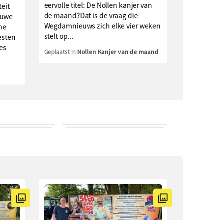
eervolle titel: De Nollen kanjer van
teit
de maand?Dat is de vraag die
euwe
Wegdamnieuws zich elke vier weken
che
stelt op...
esten
ies
Geplaatst in
Nollen Kanjer van de maand