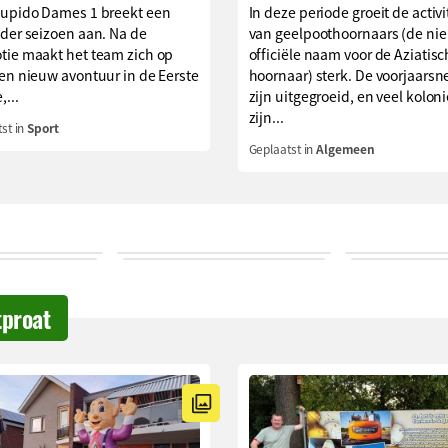
Cupido Dames 1 breekt een
In deze periode groeit de activi
der seizoen aan. Na de
van geelpoothoornaars (de ni
tie maakt het team zich op
officiële naam voor de Aziatis
en nieuw avontuur in de Eerste
hoornaar) sterk. De voorjaarsn
,...
zijn uitgegroeid, en veel kolon
zijn...
st in
Sport
Geplaatst in
Algemeen
tproat