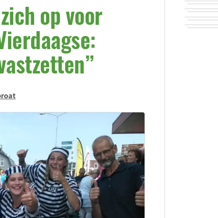
zich op voor
Vierdaagse:
vastzetten”
proat