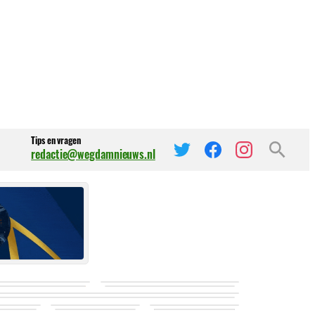
Tips en vragen
redactie@wegdamnieuws.nl