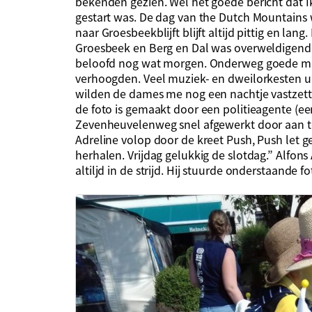
bekenden gezien. Wel het goede bericht dat 
gestart was. De dag van the Dutch Mountains
naar Groesbeekblijft blijft altijd pittig en la
Groesbeek en Berg en Dal was overweldigend.
beloofd nog wat morgen. Onderweg goede muz
verhoogden. Veel muziek- en dweilorkesten u
wilden de dames me nog een nachtje vastzette
de foto is gemaakt door een politieagente (e
Zevenheuvelenweg snel afgewerkt door aan t
Adreline volop door de kreet Push, Push let ge
herhalen. Vrijdag gelukkig de slotdag.” Alfons
altiljd in de strijd. Hij stuurde onderstaande fo