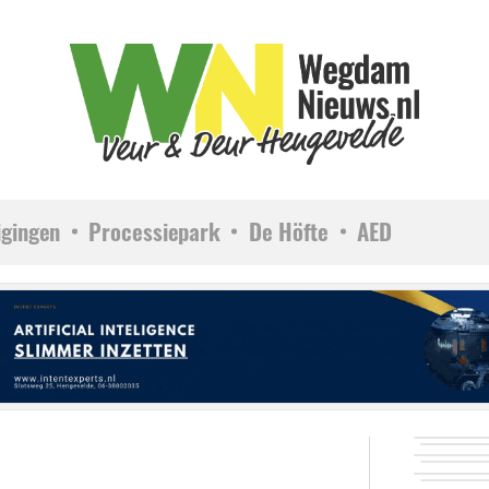
igingen
Processiepark
De Höfte
AED