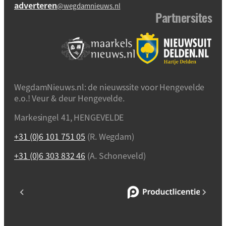
adverteren
@wegdamnieuws.nl
Partnersites
WegdamNieuws.nl: de nieuwssite voor Hengevelde
e.o.! Veur & deur Hengevelde.
Markesingel 41, HENGEVELDE
+31 (0)6 101 751 05
(R. Wegdam)
+31 (0)6 303 832 46
(A. Schoneveld)