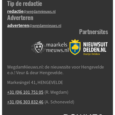
Tip de redactie
redactie
@wegdamnieuws.nl
Adverteren
adverteren
@wegdamnieuws.nl
Partnersites
WegdamNieuws.nl: de nieuwssite voor Hengevelde
e.o.! Veur & deur Hengevelde.
Markesingel 41, HENGEVELDE
+31 (0)6 101 751 05
(R. Wegdam)
+31 (0)6 303 832 46
(A. Schoneveld)