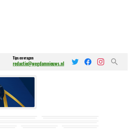
Tips en vragen
redactie@wegdamnieuws.nl