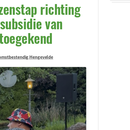
zenstap richting
subsidie van
n toegekend
omstbestendig Hengevelde