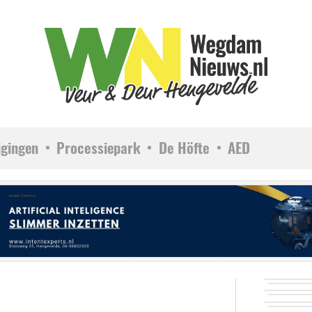
igingen
Processiepark
De Höfte
AED