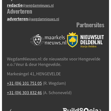
redactie
@wegdamnieuws.nl
Adverteren
adverteren
@wegdamnieuws.nl
Partnersites
WegdamNieuws.nl: de nieuwssite voor Hengevelde
e.o.! Veur & deur Hengevelde.
Markesingel 41, HENGEVELDE
+31 (0)6 101 751 05
(R. Wegdam)
+31 (0)6 303 832 46
(A. Schoneveld)