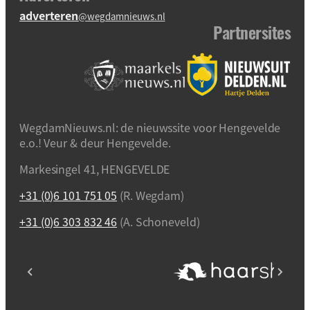
adverteren
@wegdamnieuws.nl
Partnersites
WegdamNieuws.nl: de nieuwssite voor Hengevelde
e.o.! Veur & deur Hengevelde.
Markesingel 41, HENGEVELDE
+31 (0)6 101 751 05
(R. Wegdam)
+31 (0)6 303 832 46
(A. Schoneveld)