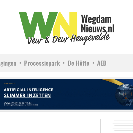
igingen
Processiepark
De Höfte
AED