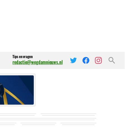
Tips en vragen
redactie@wegdamnieuws.nl