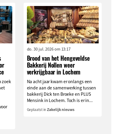
do. 30 jul. 2026 om 13:17
s
Brood van het Hengeveldse
or
Bakkerij Nollen weer
ce
verkrijgbaar in Lochem
p zoek
Na acht jaar kwam er onlangs een
het
einde aan de samenwerking tussen
bakkerij Dick ten Broeke en PLUS
Mensink in Lochem. Toch is er in...
voor
Geplaatst in
Zakelijk nieuws