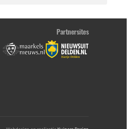
Partnersites
Webdesign en realisatie
Kuipers Design