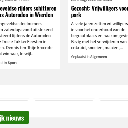
veldse rijders schitteren
Gezocht: Vrijwilligers voo
ns Autorodeo in Wierden
park
ngeveldse deelnemers
Al vele jaren zetten vrijwilliger
n zaterdagavond uitstekend
in voor het onderhoud van de
steerd tijdens de Autorodeo
begraafplaats en haar omgevi
 Trotse Tukker Feesten in
Bezig met het verwijderen van
en. Dennis ten Thije kroonde
onkruid, snoeien, maaien,...
t winnaar, terwijl...
Geplaatst in
Algemeen
st in
Sport
ijk nieuws