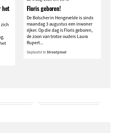
r het
Floris geboren!
De Bolscher in Hengevelde is sinds
maandag 3 augustus een inwoner
s zich
rijker. Op die dag is Floris geboren,
de zoon van trotse ouders Laura
ng.
Rupert...
 het
Geplaatst in
Stroatproat