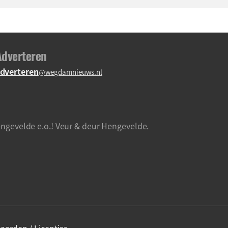
Adverteren
dverteren
@wegdamnieuws.nl
ngevelde e.o.! Veur & deur Hengevelde.
aarden / Licenties