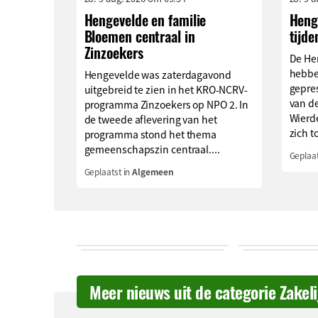
Hengevelde en familie
Henge
Bloemen centraal in
tijde
Zinzoekers
De He
hebbe
Hengevelde was zaterdagavond
gepre
uitgebreid te zien in het KRO-NCRV-
van de
programma Zinzoekers op NPO 2. In
Wierd
de tweede aflevering van het
zich to
programma stond het thema
gemeenschapszin centraal....
Geplaat
Geplaatst in
Algemeen
Meer nieuws uit de categorie Zakel