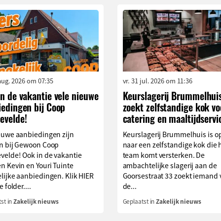
aug. 2026 om 07:35
vr. 31 jul. 2026 om 11:36
n de vakantie vele nieuwe
Keurslagerij Brummelhui
iedingen bij Coop
zoekt zelfstandige kok vo
evelde!
catering en maaltijdservi
euwe aanbiedingen zijn
Keurslagerij Brummelhuis is o
n bij Gewoon Coop
naar een zelfstandige kok die 
velde! Ook in de vakantie
team komt versterken. De
n Kevin en Youri Tuinte
ambachtelijke slagerij aan de
lijke aanbiedingen. Klik HIER
Goorsestraat 33 zoekt iemand 
 folder....
de...
st in
Zakelijk nieuws
Geplaatst in
Zakelijk nieuws