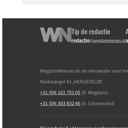
Tip de redactie
redactie
a
@wegdamnieuws.nl
WegdamNieuws.nl: de nieuwssite voor He
Markesingel 41, HENGEVELDE
+31 (0)6 101 751 05
(R. Wegdam)
+31 (0)6 303 832 46
(A. Schoneveld)
Privacybeleid / Algemene (verkoop)voorw