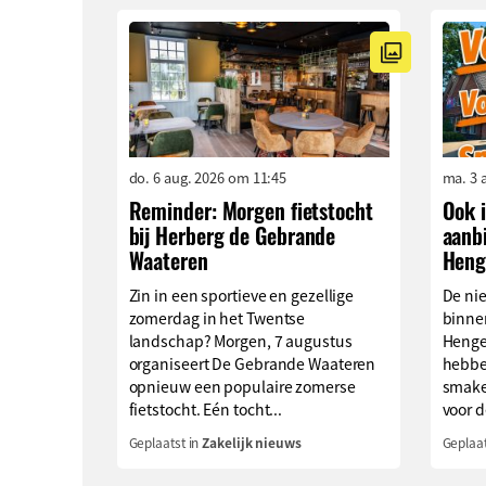
do. 6 aug. 2026 om 11:45
ma. 3 
Reminder: Morgen fietstocht
Ook i
bij Herberg de Gebrande
aanb
Waateren
Heng
Zin in een sportieve en gezellige
De ni
zomerdag in het Twentse
binne
landschap? Morgen, 7 augustus
Henge
organiseert De Gebrande Waateren
hebbe
opnieuw een populaire zomerse
smake
fietstocht. Eén tocht...
voor de
Geplaatst in
Zakelijk nieuws
Geplaat