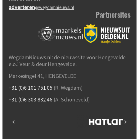
adverteren
@wegdamnieuws.nl
Partnersites
WegdamNieuws.nl: de nieuwssite voor Hengevelde
e.o.! Veur & deur Hengevelde.
Markesingel 41, HENGEVELDE
+31 (0)6 101 751 05
(R. Wegdam)
+31 (0)6 303 832 46
(A. Schoneveld)