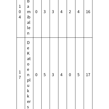
B
1
a
0
m
0
3
3
4
2
4
16
4
ib
al
le
n
D
e
K
at
o
e
1
n
0
5
3
4
0
5
17
7
pl
u
k
k
er
s