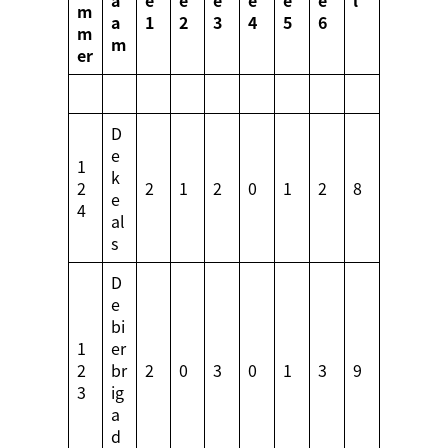
a
e
e
e
e
e
e
l
m
a
1
2
3
4
5
6
m
m
er
D
e
1
k
2
2
1
2
0
1
2
8
e
4
al
s
D
e
bi
1
er
2
br
2
0
3
0
1
3
9
3
ig
a
d