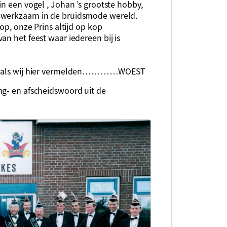
in een vogel , Johan ’s grootste hobby,
s werkzaam in de bruidsmode wereld.
op, onze Prins altijd op kop
an het feest waar iedereen bij is
s zoals wij hier vermelden…………WOEST
ng- en afscheidswoord uit de