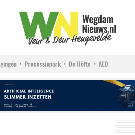
igingen
Processiepark
De Höfte
AED