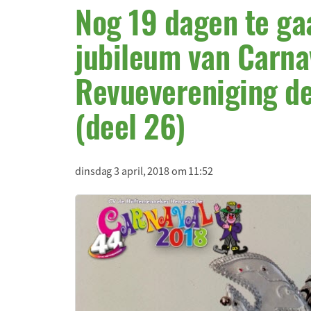
Nog 19 dagen te gaa
jubileum van Carna
Revuevereniging d
(deel 26)
dinsdag 3 april, 2018 om 11:52