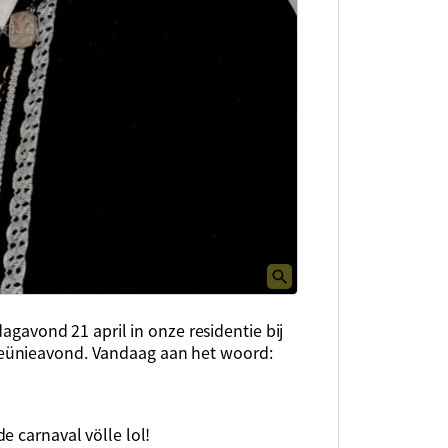
dagavond 21 april in onze residentie bij
eünieavond. Vandaag aan het woord:
e carnaval völle lol!