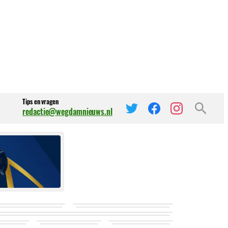
Tips en vragen
redactie@wegdamnieuws.nl