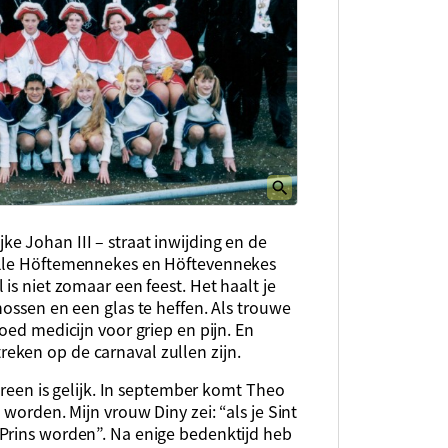
e Johan III – straat inwijding en de
alle Höftemennekes en Höftevennekes
is niet zomaar een feest. Het haalt je
hossen en een glas te heffen. Als trouwe
oed medicijn voor griep en pijn. En
eken op de carnaval zullen zijn.
dereen is gelijk. In september komt Theo
 worden. Mijn vrouw Diny zei: “als je Sint
Prins worden”. Na enige bedenktijd heb