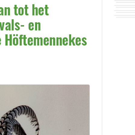
n tot het
vals- en
e Höftemennekes