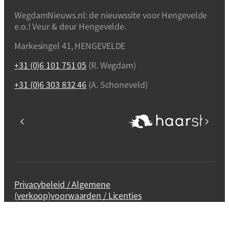
WegdamNieuws.nl: de nieuwssite voor Hengevelde
e.o.! Veur & deur Hengevelde.
Markesingel 41, HENGEVELDE
+31 (0)6 101 751 05
(R. Wegdam)
+31 (0)6 303 832 46
(A. Schoneveld)
Privacybeleid / Algemene
(verkoop)voorwaarden / Licenties
Webdesign en realisatie
Kuipers Design