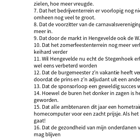
zielen, hoe meer vreugde.
7. Dat het bedrijventerrein er voorlopig nog ni
omheen nog veel te groot.
8. Dat de voorzitter van de carnavalsvereniging 
meer in.
9. Dat door de markt in Hengevelde ook de W
10. Dat het zomerfeestenterrein nog meer ve
keihard verder
11. Wil Hengevelde nu echt de Stegenhoek er
wel eens verbeterd worden
12. Dat de burgemeester z’n vakantie heeft v
doordat de prins en z’n adjudant uit een an
13. Dat de sponsorloop een geweldig succes 
14. Hoewel de buren het donker in zagen is he
geworden.
15. Dat alle ambtenaren dit jaar een hometra
homecomputer voor een zacht prijsje. Als het 
gaat!
16. Dat de gezondheid van mijn onderdanen v
mag blijven