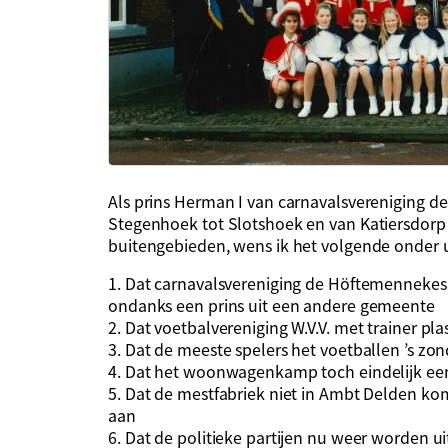
Als prins Herman I van carnavalsvereniging 
Stegenhoek tot Slotshoek en van Katiersdorp 
buitengebieden, wens ik het volgende onder 
1. Dat carnavalsvereniging de Höftemennekes 
ondanks een prins uit een andere gemeente
2. Dat voetbalvereniging W.V.V. met trainer pla
3. Dat de meeste spelers het voetballen ’s zo
4. Dat het woonwagenkamp toch eindelijk e
5. Dat de mestfabriek niet in Ambt Delden kom
aan
6. Dat de politieke partijen nu weer worden u