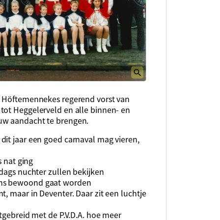
de Höftemennekes regerend vorst van
tot Heggelerveld en alle binnen- en
uw aandacht te brengen.
dit jaar een goed carnaval mag vieren,
s nat ging
ndags nuchter zullen bekijken
ens bewoond gaat worden
t, maar in Deventer. Daar zit een luchtje
itgebreid met de P.V.D.A. hoe meer