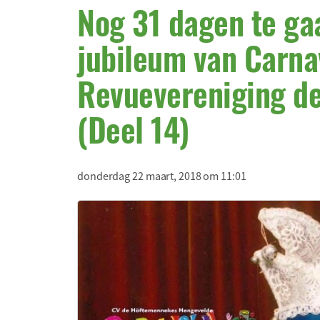
Nog 31 dagen te gaa
jubileum van Carna
Revuevereniging d
(Deel 14)
donderdag 22 maart, 2018 om 11:01