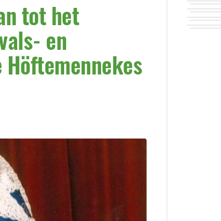
n tot het
vals- en
e Höftemennekes