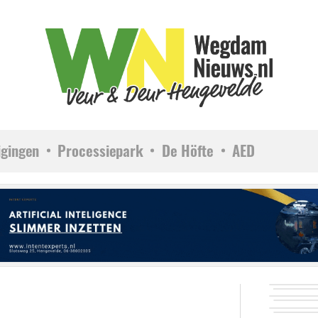
igingen
Processiepark
De Höfte
AED