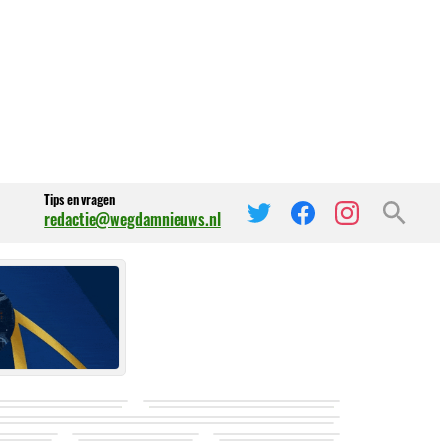
Tips en vragen
redactie@wegdamnieuws.nl