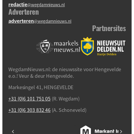
redactie
@wegdamnieuws.nl
Adverteren
adverteren
@wegdamnieuws.nl
Partnersites
WegdamNieuws.nl: de nieuwssite voor Hengevelde
e.o.! Veur & deur Hengevelde.
Markesingel 41, HENGEVELDE
+31 (0)6 101 751 05
(R. Wegdam)
+31 (0)6 303 832 46
(A. Schoneveld)