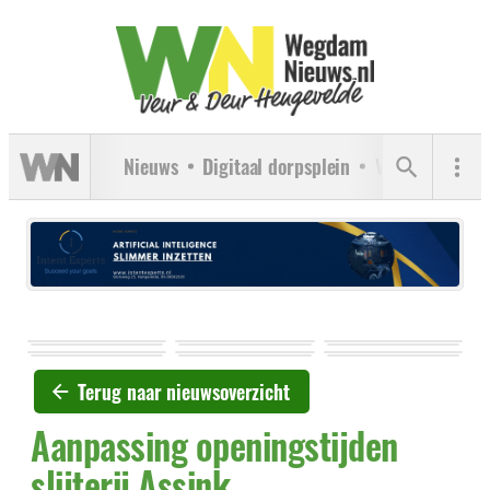
Nieuws
Digitaal dorpsplein
Verenigingen
Terug naar nieuwsoverzicht
Aanpassing openingstijden
slijterij Assink