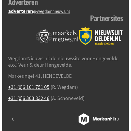
Adverteren
adverteren
@wegdamnieuws.nl
Partnersites
WegdamNieuws.nl: de nieuwssite voor Hengevelde
e.o.! Veur & deur Hengevelde.
Markesingel 41, HENGEVELDE
+31 (0)6 101 751 05
(R. Wegdam)
+31 (0)6 303 832 46
(A. Schoneveld)