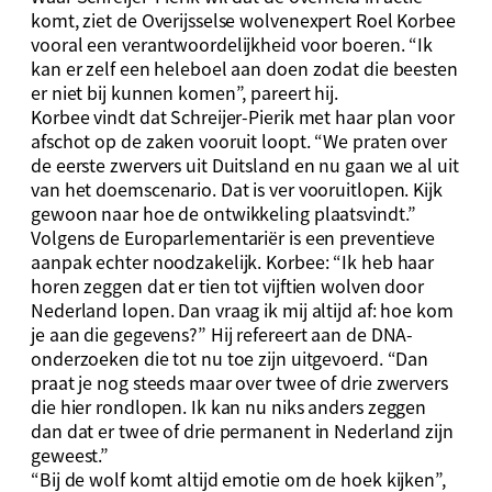
komt, ziet de Overijsselse wolvenexpert Roel Korbee
vooral een verantwoordelijkheid voor boeren. “Ik
kan er zelf een heleboel aan doen zodat die beesten
er niet bij kunnen komen”, pareert hij.
Korbee vindt dat Schreijer-Pierik met haar plan voor
afschot op de zaken vooruit loopt. “We praten over
de eerste zwervers uit Duitsland en nu gaan we al uit
van het doemscenario. Dat is ver vooruitlopen. Kijk
gewoon naar hoe de ontwikkeling plaatsvindt.”
Volgens de Europarlementariër is een preventieve
aanpak echter noodzakelijk. Korbee: “Ik heb haar
horen zeggen dat er tien tot vijftien wolven door
Nederland lopen. Dan vraag ik mij altijd af: hoe kom
je aan die gegevens?” Hij refereert aan de DNA-
onderzoeken die tot nu toe zijn uitgevoerd. “Dan
praat je nog steeds maar over twee of drie zwervers
die hier rondlopen. Ik kan nu niks anders zeggen
dan dat er twee of drie permanent in Nederland zijn
geweest.”
“Bij de wolf komt altijd emotie om de hoek kijken”,