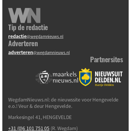
Tip de redactie
redactie
@wegdamnieuws.nl
Adverteren
adverteren
@wegdamnieuws.nl
Partnersites
WegdamNieuws.nl: de nieuwssite voor Hengevelde
e.o.! Veur & deur Hengevelde.
Markesingel 41, HENGEVELDE
+31 (0)6 101 751 05
(R. Wegdam)