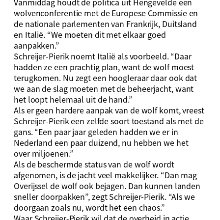
Vanmiddag houdt de politica uit Hengevelde een
wolvenconferentie met de Europese Commissie en
de nationale parlementen van Frankrijk, Duitsland
en Italië. “We moeten dit met elkaar goed
aanpakken.”
Schreijer-Pierik noemt Italië als voorbeeld. “Daar
hadden ze een prachtig plan, want de wolf moest
terugkomen. Nu zegt een hoogleraar daar ook dat
we aan de slag moeten met de beheerjacht, want
het loopt helemaal uit de hand.”
Als er geen hardere aanpak van de wolf komt, vreest
Schreijer-Pierik een zelfde soort toestand als met de
gans. “Een paar jaar geleden hadden we er in
Nederland een paar duizend, nu hebben we het
over miljoenen.”
Als de beschermde status van de wolf wordt
afgenomen, is de jacht veel makkelijker. “Dan mag
Overijssel de wolf ook bejagen. Dan kunnen landen
sneller doorpakken”, zegt Schreijer-Pierik. “Als we
doorgaan zoals nu, wordt het een chaos.”
Waar Schreijer-Pierik wil dat de overheid in actie