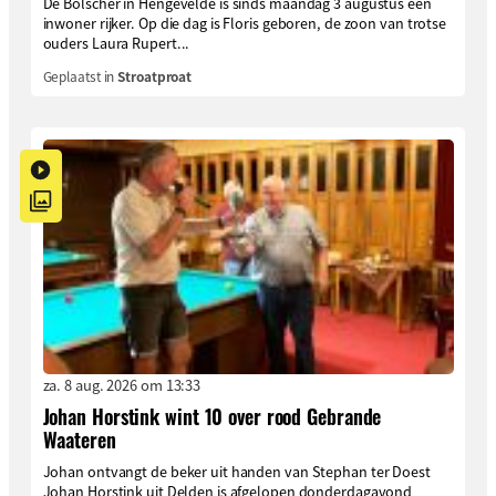
De Bolscher in Hengevelde is sinds maandag 3 augustus een
inwoner rijker. Op die dag is Floris geboren, de zoon van trotse
ouders Laura Rupert...
Geplaatst in
Stroatproat
za. 8 aug. 2026 om 13:33
Johan Horstink wint 10 over rood Gebrande
Waateren
Johan ontvangt de beker uit handen van Stephan ter Doest
Johan Horstink uit Delden is afgelopen donderdagavond