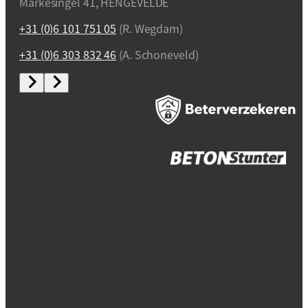
Markesingel 41, HENGEVELDE
+31 (0)6 101 751 05
(R. Wegdam)
+31 (0)6 303 832 46
(A. Schoneveld)
Privacybeleid / Algemene
(verkoop)voorwaarden / Licenties
Webdesign en realisatie
Kuipers Design