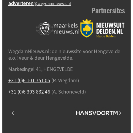
adverteren
@wegdamnieuws.nl
Partnersites
WegdamNieuws.nl: de nieuwssite voor Hengevelde
e.o.! Veur & deur Hengevelde.
Markesingel 41, HENGEVELDE
+31 (0)6 101 751 05
(R. Wegdam)
+31 (0)6 303 832 46
(A. Schoneveld)